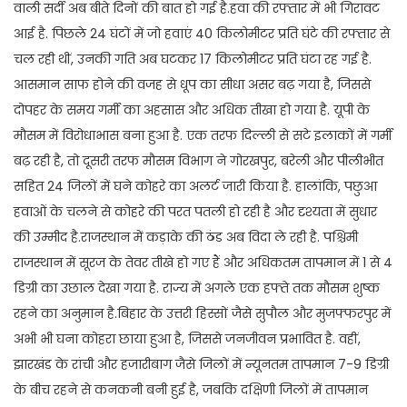
वाली सर्दी अब बीते दिनों की बात हो गई है.हवा की रफ्तार में भी गिरावट
आई है. पिछले 24 घंटों में जो हवाएं 40 किलोमीटर प्रति घंटे की रफ्तार से
चल रही थीं, उनकी गति अब घटकर 17 किलोमीटर प्रति घंटा रह गई है.
आसमान साफ होने की वजह से धूप का सीधा असर बढ़ गया है, जिससे
दोपहर के समय गर्मी का अहसास और अधिक तीखा हो गया है. यूपी के
मौसम में विरोधाभास बना हुआ है. एक तरफ दिल्ली से सटे इलाकों में गर्मी
बढ़ रही है, तो दूसरी तरफ मौसम विभाग ने गोरखपुर, बरेली और पीलीभीत
सहित 24 जिलों में घने कोहरे का अलर्ट जारी किया है. हालांकि, पछुआ
हवाओं के चलने से कोहरे की परत पतली हो रही है और दृश्यता में सुधार
की उम्मीद है.राजस्थान में कड़ाके की ठंड अब विदा ले रही है. पश्चिमी
राजस्थान में सूरज के तेवर तीखे हो गए हैं और अधिकतम तापमान में 1 से 4
डिग्री का उछाल देखा गया है. राज्य में अगले एक हफ्ते तक मौसम शुष्क
रहने का अनुमान है.बिहार के उत्तरी हिस्सों जैसे सुपौल और मुजफ्फरपुर में
अभी भी घना कोहरा छाया हुआ है, जिससे जनजीवन प्रभावित है. वहीं,
झारखंड के रांची और हजारीबाग जैसे जिलों में न्यूनतम तापमान 7-9 डिग्री
के बीच रहने से कनकनी बनी हुई है, जबकि दक्षिणी जिलों में तापमान