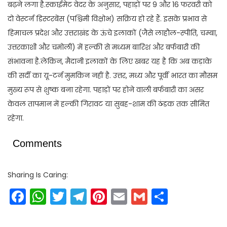
बढ़ने लगा है.स्काईमेट वेदर के अनुसार, पहाड़ों पर 9 और 16 फरवरी को
दो वेस्टर्न डिस्टरबेंस (पश्चिमी विक्षोभ) सक्रिय हो रहे हैं. इसके प्रभाव से
हिमाचल प्रदेश और उत्तराखंड के ऊंचे इलाकों (जैसे लाहौल-स्पीति, चम्बा,
उत्तरकाशी और चमोली) में हल्की से मध्यम बारिश और बर्फबारी की
संभावना है.लेकिन, मैदानी इलाकों के लिए खबर यह है कि अब कड़ाके
की सर्दी का यू-टर्न मुमकिन नहीं है. उत्तर, मध्य और पूर्वी भारत का मौसम
मुख्य रूप से शुष्क बना रहेगा. पहाड़ों पर होने वाली बर्फबारी का असर
केवल तापमान में हल्की गिरावट या सुबह-शाम की ठंडक तक सीमित
रहेगा.
Comments
Sharing Is Caring:
Facebook
WhatsApp
Twitter
Telegram
Pinterest
Email
Gmail
Share