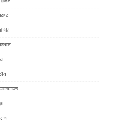
ोरंजन
राष्ट्र
जनिति
जस्थान
्य
ट्रीय
इफस्टाइल
्षा
ास्थ्य