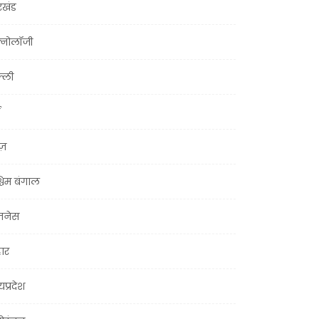
रखंड
क्नोलॉजी
्ली
ूज़
चिम बंगाल
ज़नेस
हार
यप्रदेश