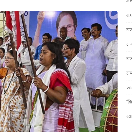
मन
महा
रा
रा
राज
राष्
ला
शिक
स्व