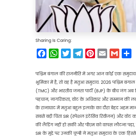
Sharing Is Caring:
Facebook
WhatsApp
Twitter
Telegram
Pinteres
Email
Gm
पश्चिम बंगाल की राजनीति में अगर आज कोई एक समुदाय स
भूमिका में है, तो वह है मतुआ समुदाय. 2026 पश्चिम बंग
(TMC) और भारतीय जनता पार्टी (BJP) के बीच जंग अब निर
पहचान, नागरिकता, वोट के अधिकार और सम्मान की लड़ाई बन
के रानाघाट में मतुआ बहुल इलाके का दौरा बेहद अहम माना
सबसे बड़ी चिंता SIR (स्पेशल इंटेंसिव रिवीजन) और वोट
की लैंडिंग नहीं हो सकी और पीएम को वापस लौटना पड़ा, प
SIR के मुद्दे पर उनकी चुप्पी ने मतुआ समुदाय के एक हिस्से म