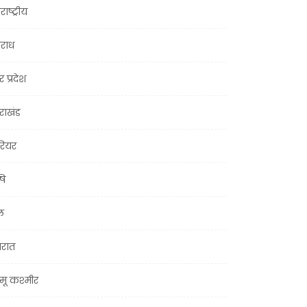
राष्ट्रीय
राध
र प्रदेश
तराखंड
ियर
षि
ल
जरात
मू कश्मीर