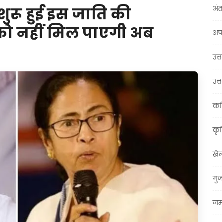
अंत
 शुरू हुई इस जाति की
ो नहीं मिल पाएगी अब
अप
उत्त
उत्
कर
कृ
खे
गु
जम्