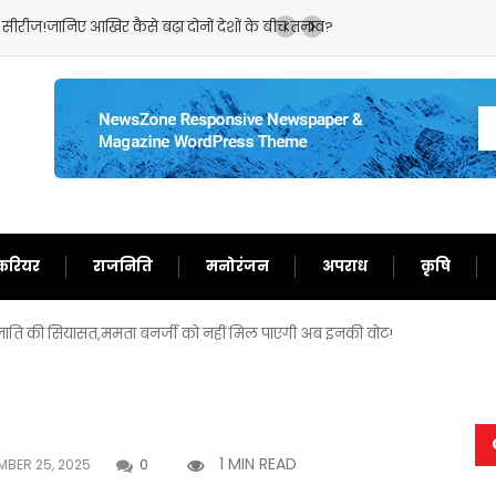
 सीरीज!जानिए आखिर कैसे बढ़ा दोनों देशों के बीच तनाव?
ईरान के सामने पीछे हटेगा अम
करियर
राजनिति
मनोरंजन
अपराध
कृषि
 इस जाति की सियासत,ममता बनर्जी को नहीं मिल पाएगी अब इनकी वोट!
1 MIN READ
BER 25, 2025
0