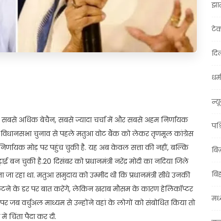
झा
टे
दिल
धर्म
t
ail
Share
न्य
बसे अधिक बेचैन, सबसे ज्यादा चर्चा में और सबसे अहम निर्णायक
पश्
ाल विधानसभा चुनाव से पहले मतुआ वोट बैंक को लेकर तृणमूल कांग्रेस
्णायक मोड़ पर पहुंच चुकी है. यह अब केवल सत्ता की नहीं, बल्कि
बि
 चुकी है.20 दिसंबर को प्रधानमंत्री नरेंद्र मोदी का नदिया जिले
बि
 जा रहा था. मतुआ समुदाय को उम्मीद थी कि प्रधानमंत्री सीधे उनकी
 कटने के डर पर बात करेंगे, लेकिन खराब मौसम के कारण हेलिकॉप्टर
मध्
र जब वर्चुअल माध्यम से उन्होंने वहां के लोगों को संबोधित किया तो
ें चिंता पैदा कर दी.