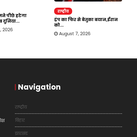
राष्ट्रीय
र
ने पीछे हटेगा
ट्रंप का फिर से बेतुका बयान,ईरान
भा
 दुनिया...
को...
हो
, 2026
August 7, 2026
Navigation
राष्ट्रीय
बिहार
शिश
झारखंड