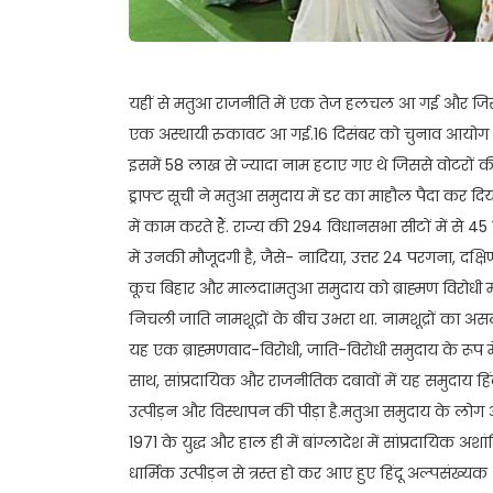
यहीं से मतुआ राजनीति में एक तेज हलचल आ गई और जिसक
एक अस्थायी रुकावट आ गई.16 दिसंबर को चुनाव आयोग ने म
इसमें 58 लाख से ज्यादा नाम हटाए गए थे जिससे वोटरों क
ड्राफ्ट सूची ने मतुआ समुदाय में डर का माहौल पैदा कर द
में काम करते हैं. राज्य की 294 विधानसभा सीटों में से 
में उनकी मौजूदगी है, जैसे- नादिया, उत्तर 24 परगना, दक्षिण
कूच बिहार और मालदा।मतुआ समुदाय को ब्राह्मण विरोधी माना
निचली जाति नामशूद्रों के बीच उभरा था. नामशूद्रों का अस
यह एक ब्राह्मणवाद-विरोधी, जाति-विरोधी समुदाय के रूप
साथ, सांप्रदायिक और राजनीतिक दबावों में यह समुदाय ह
उत्पीड़न और विस्थापन की पीड़ा है.मतुआ समुदाय के लोग 
1971 के युद्ध और हाल ही में बांग्लादेश में सांप्रदायिक
धार्मिक उत्पीड़न से त्रस्त हो कर आए हुए हिंदू अल्पसंख्यक