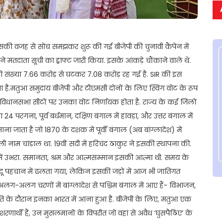
ी वजह से सोच समझकर शुरू की गई बीजेपी की चुनावी कैंपेन में
तदाता सूची का ड्राफ्ट जारी किया. इसके आंकड़े चौंकाने वाले थे.
ी संख्या 7.66 करोड़ से घटकर 7.08 करोड़ रह गई है. SIR की इस
िया है.मतुआ समुदाय बीजेपी और टीएमसी दोनों के लिए स्विंग वोट के रूप
45 विधानसभा सीटों पर उनका वोट निर्णायक होता है. राज्य के कई जिलों
 24 परगना, पूर्व बर्धमान, दक्षिण बंगाल में हावड़ा, और उत्तर बंगाल में
 जाता है जो 1870 के दशक में पूर्वी बंगाल (अब बांग्लादेश) में
ली नाम चांडाल था. 19वीं सदी में हरिचंद ठाकुर ने इसकी स्थापना की.
 में उभरा. समानता, श्रम और आत्मसम्मान इसकी आत्मा थी. समय के
िंदू पहचान में ढलता गया, लेकिन इसकी जड़ों में आज भी जातिगत
अलग-अलग चरणों में बांग्लादेश से पश्चिम बंगाल में आए हैं- विभाजन,
 अशांति के दौरान इनका भारत में आना हुआ है. बीजेपी के लिए, मतुआ एक
 शरणार्थी हैं, उन मुसलमानों के विपरीत जो वहां से अवैध ‘घुसपैठिए’ के