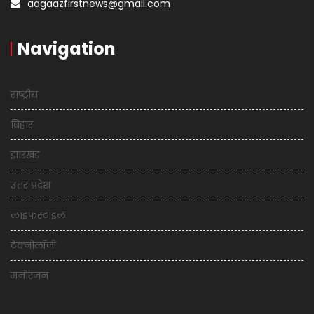
aagaazfirstnews@gmail.com
Navigation
राष्ट्रीय
बिहार
झारखंड
उत्तर प्रदेश
लाइफस्टाइल
टेक्नोलॉजी
मनोरंजन