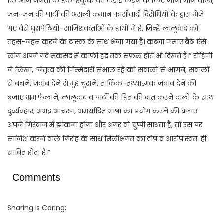
कि आज जनता के हक-हकूक की लड़ाई लड़ने के लिए जानी जाने वाली,
जन-जन की पार्टी की असली कमान फासीवादी विरोधियों के द्वारा भेजे
गए वैसे घुसपैठियों-साजिशकर्ताओं के हाथों में है, जिन्हें लालूवाद को
तहस-नहस करने के टास्क के साथ भेजा गया है। कब्जा जमाए बैठे ऐसे
लोग अपने गंदे मकसद में काफी हद तक सफल होते भी दिखते हैं।” रोहिणी
ने लिखा, “नेतृत्व की जिम्मेदारी संभाल रहे को सवालों से भागने, सवालों
से बचने, जवाब देने से मुंह चुराने, तार्किक-तथ्यात्मक जवाब देने की
बजाए भ्रम फैलाने, लालूवाद व पार्टी की हित की बात करने वालों के साथ
दुर्व्यवहार, अभद्र आचरण, अमर्यादित भाषा का प्रयोग करने की बजाए
अपने गिरेबान में झांकना होगा और अगर वो चुप्पी साधता है, तो उस पर
साजिश करने वाले गिरोह के साथ मिलीभगत का दोष व आरोप स्वतः ही
साबित होता है।”
Comments
Sharing Is Caring: