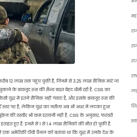
मन
महा
रा
रा
राज
राष्
 करीब 12 लाख तक पहुंच चुकी है, जिनमें से 3.25 लाख सैनिक मारे जा
 चुकाने के बावजूद रूस की सैन्य बढ़त बेहद धीमी रही है. CSIS का
ला
े किसी युद्ध में इतने सैनिक नहीं गंवाए हैं, और इसके बावजूद रूस की
शिक
ड स्तर पर है, लेकिन युद्ध का नतीजा अब भी अधर में लटका हुआ
ूक्रेन की तस्वीर भी कम डरावनी नहीं है. CSIS के अनुसार, फरवरी
स्व
हत हुए हैं. इनमें से 1 से 1.4 लाख सैनिकों की मौत हो चुकी है.
 में एक अमेरिकी टीवी चैनल को बताया था कि युद्ध में उनके देश के