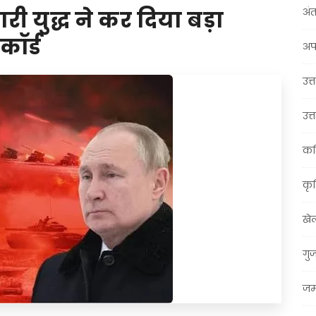
अंत
री युद्ध ने कर दिया बड़ा
कॉर्ड
अप
उत्त
उत्
कर
कृ
खे
गु
जम्