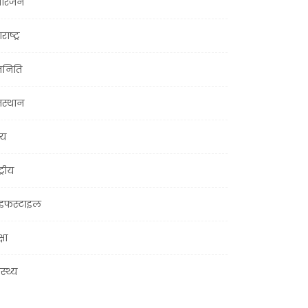
ोरंजन
राष्ट्र
जनिति
जस्थान
्य
ट्रीय
इफस्टाइल
्षा
ास्थ्य