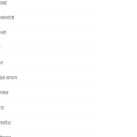
रखंड
क्नोलॉजी
्ली
ूज़
चिम बंगाल
ज़नेस
हार
यप्रदेश