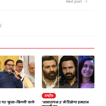
Next post
/
राष्ट्रीय
र
 पर ‘कुत्ता-बिल्ली’ वाले
‘आवारापन 2’ में दिखेगा इमरान
स्