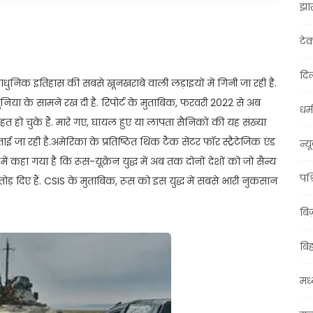
झा
t
ail
Share
टे
दिल
धुनिक इतिहास की सबसे खूनखराबे वाली लड़ाइयों में गिनी जा रही है.
ुनिया के सामने रख दी है. रिपोर्ट के मुताबिक, फरवरी 2022 से अब
धर्म
ो चुके हैं. मारे गए, घायल हुए या लापता सैनिकों की यह संख्या
 बताई जा रही है.अमेरिका के प्रतिष्ठित थिंक टैंक सेंटर फॉर स्ट्रैटेजिक एंड
न्य
 कहा गया है कि रूस-यूक्रेन युद्ध में अब तक दोनों देशों को जो सैन्य
पश्
तोड़ दिए हैं. CSIS के मुताबिक, रूस को इस युद्ध में सबसे भारी नुकसान
बि
बि
मध्