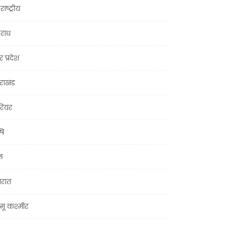
राष्ट्रीय
राध
र प्रदेश
तराखंड
ियर
षि
ल
जरात
मू कश्मीर