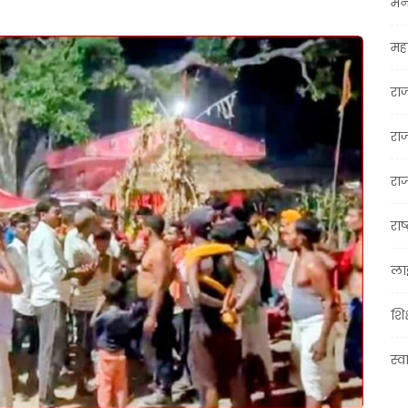
मन
महा
रा
रा
राज
राष्
ला
शिक
स्व