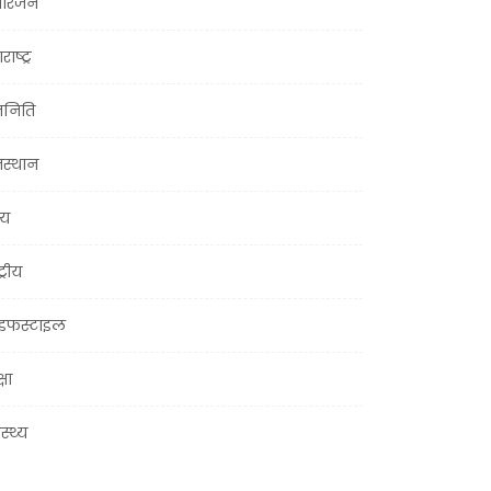
ोरंजन
राष्ट्र
जनिति
जस्थान
्य
ट्रीय
इफस्टाइल
्षा
ास्थ्य