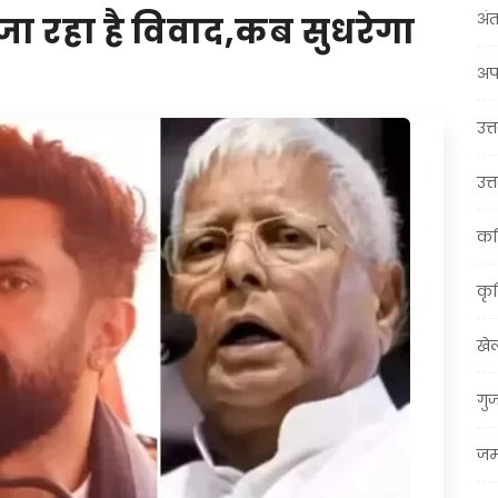
अंत
 जा रहा है विवाद,कब सुधरेगा
अप
उत्त
उत्
कर
कृ
खे
गु
जम्