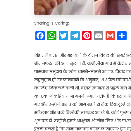
Sharing Is Caring:
Facebook
WhatsApp
Twitter
Telegram
Pinteres
Email
Gm
बिहार में बारात और बैंड-बाजे के दौरान विवाद की खबरें अक्
बीच नफरत की आग सुलगा दी. कथौलीया गांव में केंद्रीय म
पासवान समुदाय के लोग आमने-सामने आ गए. विवाद इतना
लहूलुहान हो गए.जानकारी के अनुसार, 18 अप्रैल को कथौल
के लिए निकलने वाली थी. बारात रवानगी से पहले गांव मे
का एक लोकप्रिय गाना बजने लगा. आरोप है कि इस गाने 
गए और उन्होंने बारात को आगे बढ़ने से रोक दिया.दूल्हे की 
महिलाएं और बच्चे बिलौकी मांगकर आ रहे थे. कोई पुरुष स
शुरू कर दी. उन्होंने हमारे आभूषण भी छीन लिए और पथरा
इतनी चलती है कि गाना बजाकर बारात ले जाएगा? हम यह गा