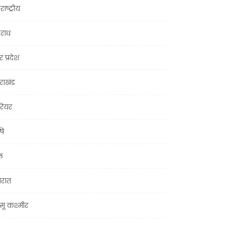
राष्ट्रीय
राध
र प्रदेश
तराखंड
ियर
षि
ल
जरात
मू कश्मीर