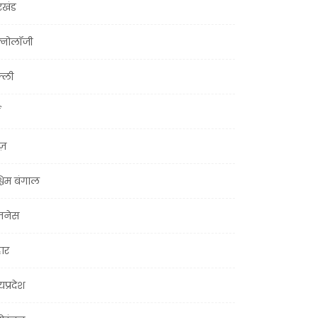
रखंड
क्नोलॉजी
्ली
ूज़
चिम बंगाल
ज़नेस
हार
यप्रदेश