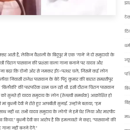
झा
टे
दिल
t
ail
Share
धर्म
सर आती हैं, लेकिन वैशाली के बिदुपुर में एक ‘गाने’ ने दो समुदायों के
न्य
ंत्री चिराग पासवान की प्रशंसा वाला गाना बजाने पर यादव और
 बढ़ा कि दोनों ओर से जमकर ईंट-पत्थर चले, जिसमें कई लोग
पश्
ीया निवासी राजेश पासवान के बेटे पिंटू कुमार की बारात समस्तीपुर
ं ‘बिलौकी’ की पारंपरिक रस्म चल रही थी. इसी दौरान चिराग पासवान
बि
को सुनते ही यादव समुदाय के लोग (तेजस्वी समर्थक) आक्रोशित हो
बि
मां बुधनी देवी ने रोते हुए आपबीती सुनाई. उन्होंने बताया, “हम
ाथ नहीं था. तभी यादव समुदाय के लोगों ने हमें घेर लिया और मारपीट
मध्
व किया.” बुधनी देवी का आरोप है कि हमलावरों ने कहा, “पासवानों की
ना नहीं बजने देंगे.”