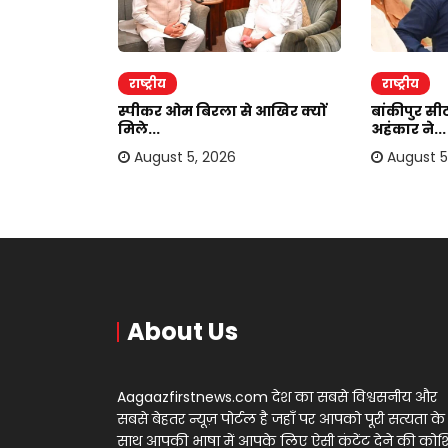
राष्ट्रीय
राष्ट्रीय
ेगा इमरान
स्पीकर ओम बिरला से आखिर क्यों
बांकीपुर सीट
मिले...
अहंकार ने...
August 5, 2026
August 5
About Us
Aagaazfirstnews.com देश का सबसे विश्वसनीय और
सबसे बेहतर न्यूज़ पोर्टल है जहाँ पर आपको पूरी सत्यता के
साथ आपकी भाषा में आपके लिए ऐसी कंटेंट देने की को