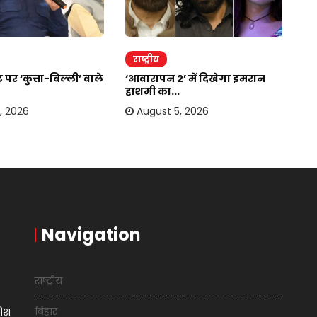
राष्ट्रीय
र
 पर ‘कुत्ता-बिल्ली’ वाले
‘आवारापन 2’ में दिखेगा इमरान
स्
हाशमी का...
मिल
, 2026
August 5, 2026
Navigation
राष्ट्रीय
बिहार
शिश