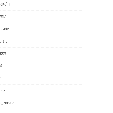
राष्ट्रीय
राध
र प्रदेश
तराखंड
ियर
षि
ल
जरात
मू कश्मीर