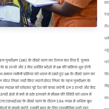
झा
टे
दिल
धर्म
t
ail
Share
न्य
न पुनरीक्षण (SIR) के तीसरे चरण का ऐलान कर दिया है. चुनाव
पश्
ाज्यों और 3 केंद्र शासित प्रदेशों में SIR की प्रक्रिया शुरू होगी.
समान जमीनी प्रक्रिया को ध्यान में रखते हुए SIR के तीसरे चरण का
बि
नल वोटर लिस्ट जारी किए जाएंगे.वोटर लिस्ट के गहन पुनरीक्षण के
बि
 तथा लद्दाख को छोड़कर पूरे देश को कवर करेगी. इन 3 राज्यों और केंद्र
ी क्षेत्रों में बर्फ से ढके इलाकों में मौसम की स्थिति को ध्यान में
मध्
िया जाएगा.एसआईआर के तीसरे चरण के दौरान 3.94 लाख से अधिक बूथ
 से संपर्क करेंगे. इनकी मदद के लिए राजनीतिक दलों द्वारा