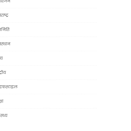
ोरंजन
राष्ट्र
जनिति
जस्थान
्य
ट्रीय
इफस्टाइल
्षा
ास्थ्य