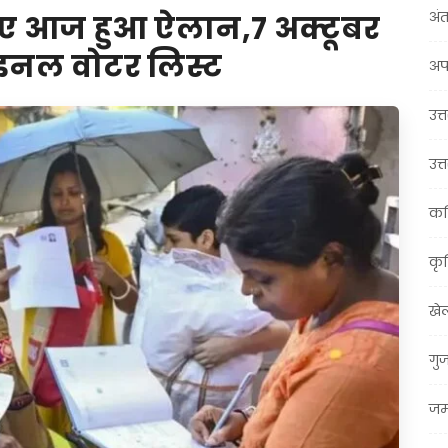
अंत
लिए आज हुआ ऐलान,7 अक्टूबर
ाइनल वोटर लिस्ट
अप
उत्त
उत्
कर
कृ
खे
गु
जम्