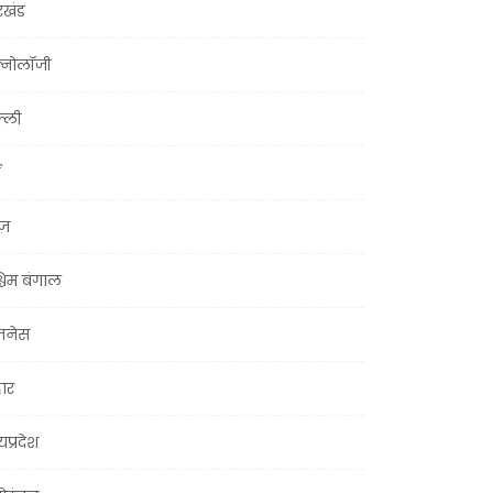
रखंड
क्नोलॉजी
्ली
ूज़
चिम बंगाल
ज़नेस
हार
यप्रदेश