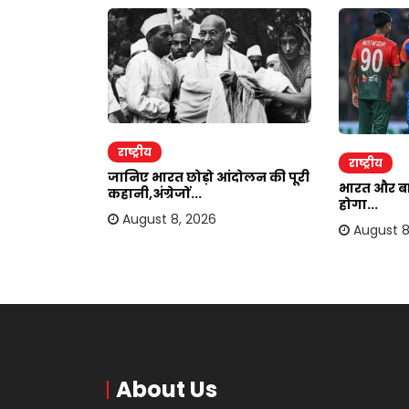
राष्ट्रीय
राष्ट्रीय
हटेगा
जानिए भारत छोड़ो आंदोलन की पूरी
भारत और बां
.
कहानी,अंग्रेजों...
होगा...
August 8, 2026
August 8
About Us