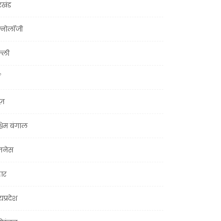
रखंड
क्नोलॉजी
्ली
ूज़
चिम बंगाल
ज़नेस
हार
यप्रदेश