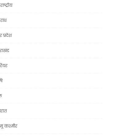
राष्ट्रीय
राध
र प्रदेश
तराखंड
ियर
षि
ल
जरात
मू कश्मीर