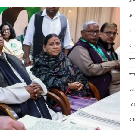
मन
महा
रा
रा
राज
राष्
ला
शिक
स्व