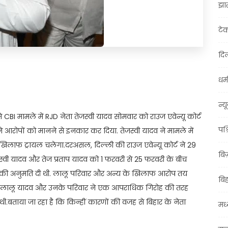
झा
टे
दिल
t
ail
Share
धर्म
न्य
े CBI मामले में RJD नेता तेजस्वी यादव सोमवार को राउज एवेन्यू कोर्ट
पश्
दव ने आरोपों को मानने से इनकार कर दिया. तेजस्वी यादव ने मामले में
खिलाफ ट्रायल चलेगा.दरअसल, दिल्ली की राउज एवेन्यू कोर्ट ने 29
बि
जस्वी यादव और तेज प्रताप यादव को 1 फरवरी से 25 फरवरी के बीच
की अनुमति दी थी. लालू परिवार और अन्य के खिलाफ आरोप तय
बि
्रमुख लालू यादव और उनके परिवार ने एक आपराधिक गिरोह की तरह
बताया जा रहा है कि किन्हीं कारणों की वजह से बिहार के नेता
मध्