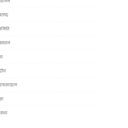
ोरंजन
राष्ट्र
जनिति
जस्थान
्य
ट्रीय
इफस्टाइल
्षा
ास्थ्य