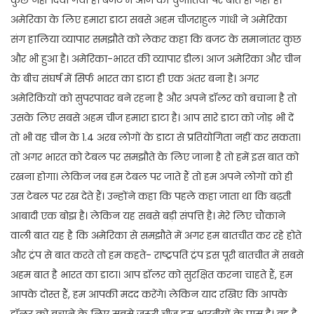
अमेरिका के लिए हमारा डाटा सबसे अहम चीजराहुल गांधी ने अमेरिका
संग हालिया व्यापार समझौते को लेकर कहा कि बजट के समानांतर कुछ
और भी हुआ है। अमेरिका-भारत की व्यापार डील। आज अमेरिका और चीन
के बीच संघर्ष में सिर्फ भारत का डाटा ही एक अंतर बना है। अगर
अमेरिकियों को सुपरपावर बने रहना है और अपने डॉलर को बचाना है तो
उसके लिए सबसे अहम चीज हमारा डाटा है। आप सारे डाटा को जोड़ भी दें
तो भी वह चीन के 1.4 अरब लोगों के डाटा से प्रतियोगिता नहीं कर सकता।
तो अगर भारत को टेबल पर समझौते के लिए जाना है तो हमें इस बात को
रखना होगा। लेकिन जब हम टेबल पर जाते हैं तो हम अपने लोगों को ही
उस टेबल पर रख देते हैं। उन्होंने कहा कि पहले कहा जाता था कि बढ़ती
आबादी एक बोझ है। लेकिन यह सबसे बड़ी संपत्ति है। मेरे लिए चौंकाने
वाली बात यह है कि अमेरिका से समझौते में अगर हम बातचीत कर रहे होते
और ट्रंप से बात करते तो हम कहते- राष्ट्रपति ट्रंप इस पूरी बातचीत में सबसे
अहम बात है भारत का डाटा। आप डॉलर को सुरक्षित करना चाहते हैं, हम
आपके दोस्त हैं, हम आपकी मदद करेंगे। लेकिन याद रखिए कि आपके
डॉलर को बचाने के लिए सबसे जरूरी चीज हम भारतीयों के पास है। वह है