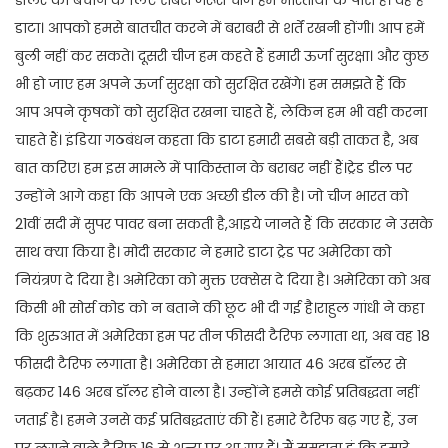
डाटा। आपको हमसे बातचीत करने में बराबरी से शर्तें रखनी होंगी। आप हमें
बुली नहीं कर सकते। दूसरी चीज हम कहते हैं हमारी ऊर्जा सुरक्षा। और कुछ
भी हो जाए हम अपने ऊर्जा सुरक्षा को सुरक्षित रखेंगे। हम समझते हैं कि
आप अपने कृषकों को सुरक्षित रखना चाहते हैं, लेकिन हम भी वही करना
चाहते हैं। इंडिया गठबंधन कहता कि डाटा हमारी सबसे बड़ी ताकत है, अब
बात करिए। हम इस मामले में पाकिस्तान के बराबर नहीं हैं।ट्रेड डील पर
उन्होंने आगे कहा कि आपने एक अच्छी डील की है। जो चीज भारत को
21वीं सदी में सुपर पावर बना सकती है,आइये जानते हैं कि सरकार ने उसके
साथ क्या किया है। मोदी सरकार ने हमारे डाटा ट्रेड पर अमेरिका को
नियंत्रण दे दिया है। अमेरिका को मुक्त एक्सेस दे दिया है। अमेरिका को अब
किसी भी सोर्स कोड को न बताने की छूट भी दी गई है।राहुल गांधी ने कहा
कि शुरुआत में अमेरिका हम पर तीन फीसदी टैरिफ लगाता था, अब वह 18
फीसदी टैरिफ लगाता है। अमेरिका से हमारा आयात 46 अरब डॉलर से
बढ़कर 146 अरब डॉलर होने वाला है। उन्होंने हमसे कोई प्रतिबद्धता नहीं
जताई है। हमने उनसे कई प्रतिबद्धताएं की हैं। हमारे टैरिफ बढ़ गए हैं, उन
पर लगने वाले टैरिफ 16 से शून्य पर आ गए हैं। मैं समझता हूं कि हमारे