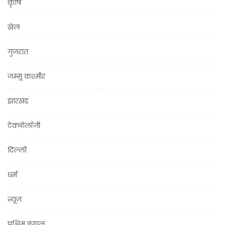
कृषि
खेल
गुजरात
जम्मू कश्मीर
झारखंड
टेक्नोलॉजी
दिल्ली
धर्म
न्यूज़
पश्चिम बंगाल