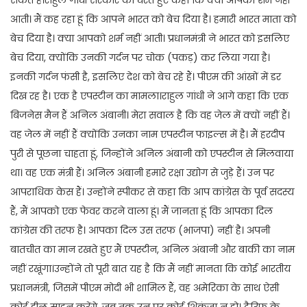
आती। मैं कह रहा हूं कि आपने भारत को बेच दिया है। हमारी भारत माता को
बेच दिया है। क्या आपको शर्म नहीं आती। प्रधानमंत्री ने भारत को इसलिए
बेच दिया, क्योंकि उनकी गर्दन पर चोक (पकड़) कर लिया गया है।
इनकी गर्दन फंसी है, इसलिए देश को बेच रहे हैं। पीएम की आंखों में डर
दिख रह है। एक है एपस्टीन का मामला।राहुल गांधी ने आगे कहा कि एक
बिजनेस मैन हैं अनिल अंबानी। मेरा सवाल है कि वह जेल में क्यों नहीं हैं।
वह जेल में नहीं हैं क्योंकि उनका नाम एपस्टीन फाइल्स में है। मैं हरदीप
पुरी से पूछना चाहता हूं, जिन्होंने अनिल अंबानी को एपस्टीन से मिलवाया
था। वह एक मंत्री हैं। अनिल अंबानी हमारे रक्षा उद्योग से जुड़े हैं। उन पर
आपराधिक केस हैं। उन्होंने स्पीकर से कहा कि आप कांग्रेस के पूर्व सदस्य
हैं, मैं आपको एक फेवर करने वाला हूं। मैं जानता हूं कि आपका दिल
कांग्रेस की तरफ है। आपका दिल उस तरफ (भाजपा) नहीं है। अपनी
बातचीत का मान रखते हुए मैं एपस्टीन, अनिल अंबानी और बाकी का नाम
नहीं रखूंगा।उन्होंने तो पूरी बात यह है कि मैं नहीं मानता कि कोई भारतीय
प्रधानमंत्री, जिसमें पीएम मोदी भी शामिल हैं, वह अमेरिका के साथ ऐसी
कोई डील साइन करेंगे, जब तक उन पर कोई शिकंजा न हो। टैरिफ के