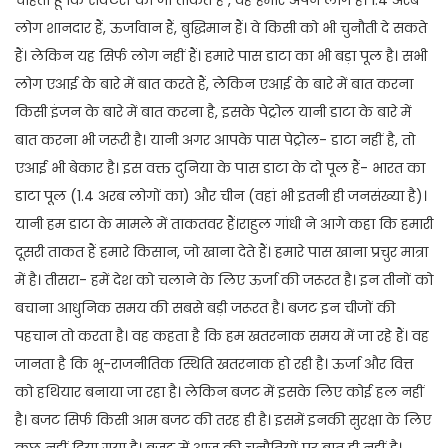
लोग शानदार हैं, ऊर्जावान हैं, बुद्धिमान हैं। वे किसी को भी चुनौती दे सकते
हैं। लेकिन यह सिर्फ लोग नहीं हैं। हमारे पास डाटा का भी बड़ा पूल है। सभी
लोग एआई के बारे में बात करते हैं, लेकिन एआई के बारे में बात करना
किसी इंजन के बारे में बात करना है, इसके पेट्रोल यानी डाटा के बारे में
बात करना भी जरूरी है। यानी अगर आपके पास पेट्रोल- डाटा नहीं है, तो
एआई भी बेकार है। इस वक्त दुनिया के पास डाटा के दो पूल हैं- भारत का
डाटा पूल (1.4 अरब लोगों का) और चीन (वहां भी इतनी ही जनसंख्या है)।
यानी हम डाटा के मामले में ताकतवर हैं।राहुल गांधी ने आगे कहा कि हमारी
दूसरी ताकत हैं हमारे किसान, जो खाना देते हैं। हमारे पास खाना प्रचुर मात्रा
में है। तीसरा- हमें देश को चलाने के लिए ऊर्जा की जरूरत है। इन तीनों को
बचाना आधुनिक समय की सबसे बड़ी जरूरत है। बजट इन चीजों की
पहचान तो करता है। वह कहता है कि हम खतरनाक समय में जा रहे हैं। वह
जानता है कि भू-राजनीतिक स्थिति खतरनाक हो रही है। ऊर्जा और वित्त
को हथियार बनाया जा रहा है। लेकिन बजट में इसके लिए कोई हल नहीं
है। बजट सिर्फ किसी आम बजट की तरह ही है। इसमें इनकी सुरक्षा के लिए
कुछ नहीं दिया गया है। बजट में आज की चुनौतियों पर बात ही नहीं है।