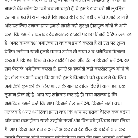
सामने बैठे लोग देश को बचाना चाहते हैं, वे हमारे डाटा को भी सुरक्षित
रखना चाहते हैं। वे जानते हैं कि भारत की सबसे बड़ी संपत्ति हमारे लोग हैं
और इसलिए उनका डाटा हमारी सबसे बड़ी सुरक्षा है।राहुल गांधी ने आगे
कहा कि हमारी ताकतवर टेक्सटाइल इंडस्ट्री पर 18 फीसदी टैरिफ लग रहा
है। अगर बांग्लादेश अमेरिका से कॉटन इंपोर्ट करता है तो उस पर शून्य
टैरिफ लगेगा। यानी हमारे कपड़ा उद्योग तो गया। अब अमेरिका फैसला
करता है कि हम किससे तेल खरीदेंगे। रूस और ईरान किससे खरीदेंगे, यह
सब फैसले अमेरिका करता है, हमारे प्रधानमंत्री नहीं करते।राहुल गांधी ने
ट्रेड डील पर आगे कहा कि आपने हमारे किसानों को कुचलने के लिए
अमेरिकी कृषकों के लिए भारत के बाजार खोल दिए हैं। यानी हम एक
तूफान झेल रहे हैं। आप यह स्वीकार कर रहे हैं। क्या मतलब है कि
अमेरिका हमसे कहे कि आप किससे तेल खरीदेंगे, किससे नहीं। क्या
मतलब है अगर अमेरिका हमसे कहे कि आप पर इतना टैरिफ कब बढ़ेगा
और कब कम होगा। यानी उन्होंने ऊर्जा और वित्त को हथियार बना लिया
है। आप किस तरह इस सदन में आकर इस ट्रेड डील के बारे में बात कर
सकते हैं।राहुल गांधी सरकार को घेरते हुए कहा कि क्या आपको शर्म नहीं