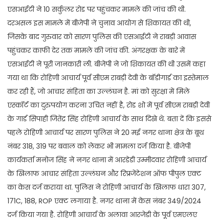
एसआईटी ने 10 सर्कुलर रोड पर पहुंचकर मामले की जांच की थी.
दरअसल इस मामले में बीजेपी ने चुनाव आयोग से शिकायत की थी,
जिसके बाद गुरुवार को सारण पुलिस की एसआईटी ने राबड़ी आवास
पहुंचकर काफी देर तक मामले की जांच की. अंगरक्षक के बारे में
एसआईटी ने पूरी जानकारी ली. बीजेपी ने जो शिकायत की थी उसमें कहा
गया था कि रोहिणी आचार्य पूर्व सीएम राबड़ी देवी के बॉडीगार्ड का इस्तेमाल
कर रही हैं, जो आचार संहिता का उल्लंघन है. मां को सुरक्षा में मिले
एस्कॉर्ट का दुरुपयोग करना उचित नहीं है, रोड शो में पूर्व सीएम राबड़ी देवी
के गार्ड सिपाही जितेंद्र सिंह रोहिणी आचार्य के साथ दिखे थे. बता दें कि इससे
पहले रोहिणी आचार्य पर सारण पुलिस ने 20 मई नगर थाना क्षेत्र के बूथ
नंबर 318, 319 पर बवाल को लेकर भी मामला दर्ज किया है. बीजेपी
कार्यकर्ता मनोज सिंह ने नगर थाना में आरडेडी उम्मीदवार रोहिणी आचार्य
के खिलाफ आचार संहिता उल्लंघन और रिप्रजेंटेशन ऑफ पीपुल एक्ट
का केस दर्ज कराया था. पुलिस ने रोहिणी आचार्य के खिलाफ धारा 307,
171C, 188, ROP एक्ट लगाया है. नगर थाना में केस नंबर 349/2024
दर्ज किया गया है. रोहिणी आचार्य के अलावा आरजेडी के पूर्व एमएलए