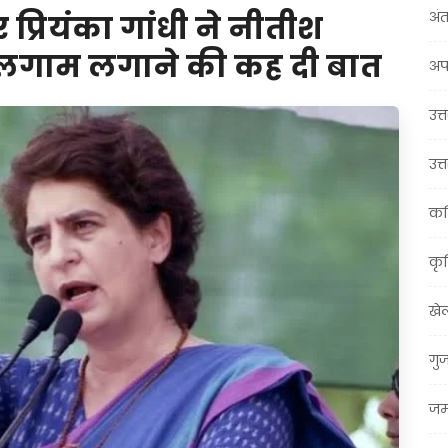
अंत
्रियंका गांधी ने नीतीश
!लगाम लगाने की कह दी बात
अप
उत्त
उत्
कर
कृ
खे
गु
जम्