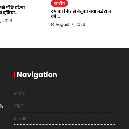
राष्ट्रीय
र
ने पीछे हटेगा
ट्रंप का फिर से बेतुका बयान,ईरान
भा
 दुनिया...
को...
हो
, 2026
August 7, 2026
Navigation
राष्ट्रीय
बिहार
शिश
झारखंड