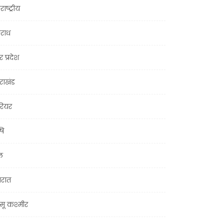
राष्ट्रीय
राध
र प्रदेश
तराखंड
ियर
षि
ल
जरात
मू कश्मीर