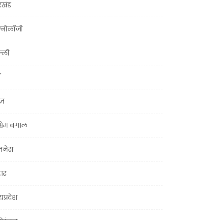
रखंड
क्नोलॉजी
्ली
ूज़
चिम बंगाल
ज़नेस
हार
यप्रदेश