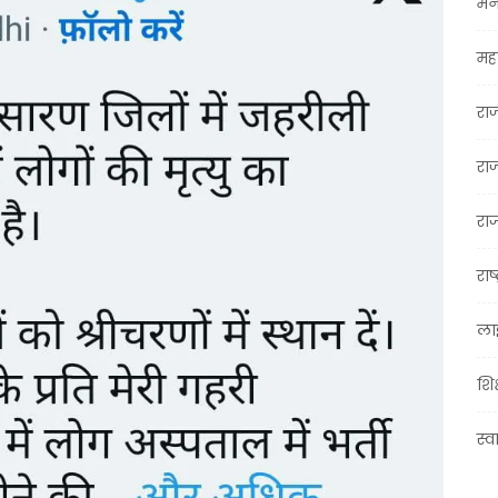
मन
महा
रा
रा
राज
राष्
ला
शिक
स्व