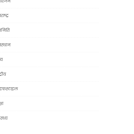
ोरंजन
राष्ट्र
जनिति
जस्थान
्य
ट्रीय
इफस्टाइल
्षा
ास्थ्य