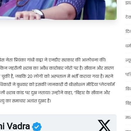
झा
टे
दिल
t
ail
Share
धर्म
ेस नेता प्रियंका गांधी वाड्रा ने एनडीए सरकार की आलोचना की।
न्य
ै, लेकिन जहरीली शराब का अवैध कारोबार जोरों पर है। सीवान और सारण
पश्
चुकी है, जबकि 20 लोगों को अस्पताल में भर्ती कराया गया है। मरने
अधिकारी ने बुधवार को इसकी जानकारी दी थी।सोशल मीडिया प्लेटफॉर्म
बि
े जहरीली शराब कांड पर दुख जताया। उन्होंने कहा, “बिहार के सीवान और
त्यु का समाचार अत्यंत दुखद है।
बि
मध्