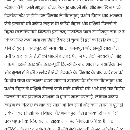
स्टेशन होंगे। इनमें मधुबन चौक, हैदरपुर बादली मोड़ और मजलिस पार्क
इंटरचेंज स्टेशन होंगे। इस विस्तार से पीतमपुरा, प्रशांत विहार और भलस्वा
जैसे इलाकों को मजेंटा लाइन के जरिये सेंट्रल और दक्षिणी दिल्ली से
बेहतर कनेक्टिविटी मिलेगी। इसी तरह मजलिस पार्क से मौजपुर तक 12.31
किलोमीटर लंबा नया कॉरिडोर तैयार हो चुका है। इस कॉरिडोर के शुरू
होने से बुराड़ी, जगतपुर, सोनिया विहार, भजनपुरा और खजूरी खास जैसे
घनी आबादी वाले क्षेत्रों को पहली बार बड़े पैमाने पर मेट्रो नेटवर्क से जोड़ा
जाएगा। इससे उत्तर और उत्तर-पूर्वी दिल्ली के बीच आवागमन अधिक तेज
और सुगम होने की उम्मीद है।मेट्रो नेटवर्क के विस्तार के बाद कई इलाकों
के बीच यात्रा का स्वरूप बदल जाएगा। उदाहरण के तौर पर पीतमपुरा और
प्रशांत विहार से दक्षिणी दिल्ली जाने वाले यात्रियों को अभी कई बार केंद्रीय
दिल्ली के बड़े इंटरचेंज स्टेशनों से होकर जाना पड़ता है, लेकिन मजेंटा
लाइन के विस्तार के बाद यह यात्रा अधिक सीधी और कम समय में पूरी हो
सकेगी। बुराड़ी, सोनिया विहार और भजनपुरा जैसे इलाकों से अभी मेट्रो
तक पहुंचने के लिए बस या सड़क मार्ग पर निर्भरता अधिक है। नए
कॉरिडोर के बाद इन क्षेत्रों के यात्री सीधे मेट्रो नेटवर्क से जुड़ सकेंगे। नोएडा