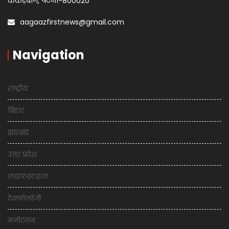
कंकड़बाग, पटना-800020
aagaazfirstnews@gmail.com
Navigation
राष्ट्रीय
बिहार
झारखंड
उत्तर प्रदेश
लाइफस्टाइल
टेक्नोलॉजी
मनोरंजन