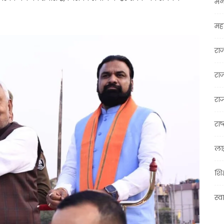
मन
महा
रा
रा
राज
राष्
ला
शिक
स्व