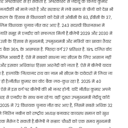
ड़ा और अपरकास्ट से हो सकता है. अपरकास्ट से जेडीयू के विजय कुमार
े नजदीकी भी माने जाते हैं और सरकार में लंबे समय से चीजों को देख भी
मीकरण के हिसाब से विधायकों को देखें तो ओबीसी के 83, ईबीसी के 37,
्लिम विधायक चुनाव जीत कर आए हैं. 243 सदस्यी विधानसभा में
ाति समूह में एनडीए को सफलता मिली है.बीजेपी 2029 और 2030 में
 के हिसाब से मुख्यमंत्री, उपमुख्यमंत्री और मंत्रियों का खाका तैयार
ोट बैंक 36% के आसपास है. पिछड़ा वर्ग 27 प्रतिशत है. 19% दलित वोट
 मुस्लिम आबादी है. ऐसे में सबको साधना नए सीएम के लिए आसान नहीं
ै और इसका अधिकांश हिस्सा आरजेडी को जाता है. ऐसे में बीजेपी यादव
ै. हालांकि नित्यानंद राय का नाम भी सीएम के दावेदारों में लिया जा
 है।नीतीश कुमार का वोट बैंक लव-कुश रहा है. 2025 में 40
. ऐसे में इस वर्ग पर बीजेपी की भी नजर होगी. यदि नीतीश कुमार अपने
 तरह से एनडीए के साथ बना रहेगा. वहीं दूसरा उपमुख्यमंत्री जेडीयू कोटे
्ग से 2025 में 72 विधायक चुनाव जीत कर आए हैं, जिसमें सबसे अधिक 32
ेपी ने नितिन नबीन को राष्ट्रीय अध्यक्ष बनाकर कायस्थ समाज को खुश
क मैसेज दे सकती है.बीजेपी ने सम्राट चौधरी को एक समय मुख्यमंत्री