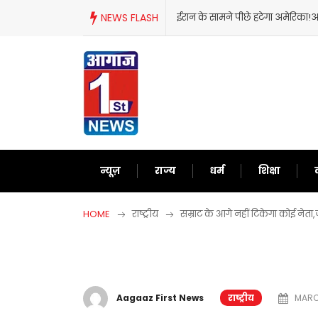
Skip
!अब दुनिया को समझाने में लगे ट्रंप
NEWS FLASH
ट्रंप का फिर से बेतुका
to
content
न्यूज़
राज्य
धर्म
शिक्षा
HOME
राष्ट्रीय
सम्राट के आगे नहीं टिकेगा कोई नेत
Aagaaz First News
राष्ट्रीय
MARCH