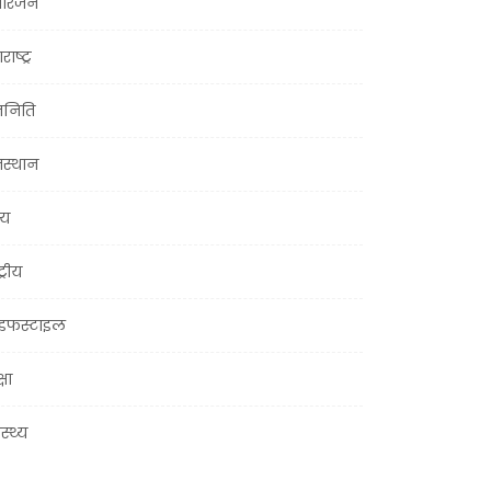
ोरंजन
राष्ट्र
जनिति
जस्थान
्य
ट्रीय
इफस्टाइल
्षा
ास्थ्य