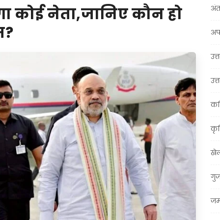
अंत
ेगा कोई नेता,जानिए कौन हो
म?
अप
उत्त
उत्
कर
कृ
खे
गु
जम्