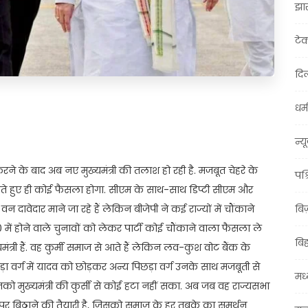
झा
टे
दिल
धर्म
t
ail
Share
न्य
ने के बाद अब नए मुख्यमंत्री की तलाश हो रही है. मजबूत चेहरे के
पश्
 हुए ही कोई फैसला होगा. सीएम के साथ-साथ डिप्टी सीएम और
 वन दावेदार माने जा रहे हैं लेकिन बीजेपी ने कई राज्यों में चौंकाने
बि
 में होने वाले चुनावों को लेकर पार्टी कोई चौंकाने वाला फैसला ले
बि
ंत्री हैं. वह कुर्मी समाज से आते हैं लेकिन लव-कुश वोट बैंक के
ा वर्ग में यादव को छोड़कर अन्य पिछड़ा वर्ग उनके साथ मजबूती से
मध्
नको मुख्यमंत्री की कुर्सी से कोई हटा नहीं सका. अब जब वह राज्यसभा
ी पर बिठाने की तैयारी है, जिसको समाज के हर तबके का समर्थन