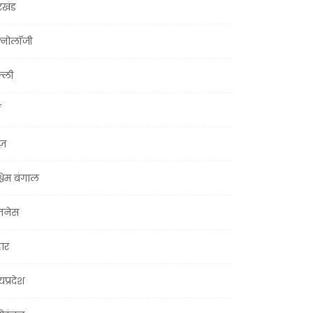
रखंड
क्नोलॉजी
्ली
ूज़
चिम बंगाल
ज़नेस
हार
यप्रदेश