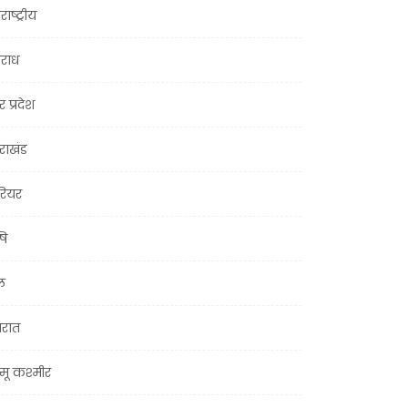
राष्ट्रीय
राध
र प्रदेश
तराखंड
ियर
षि
ल
जरात
मू कश्मीर