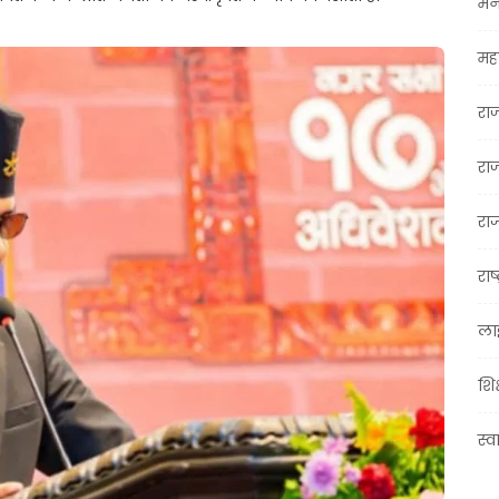
मन
महा
रा
रा
राज
राष्
ला
शिक
स्व