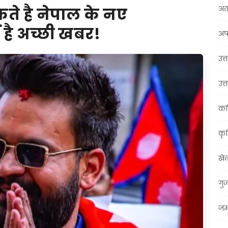
अंत
े है नेपाल के नए
 है अच्छी खबर!
अप
उत्त
उत्
कर
कृ
खे
गु
जम्