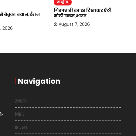
राष्ट्रीय
र
गिरफ्तारी का डर दिखाकर ऐंठी
ईर
र से बेतुका बयान,ईरान
मोटी रकम,भारत...
अम
August 7, 2026
, 2026
Navigation
राष्ट्रीय
बिहार
शिश
झारखंड