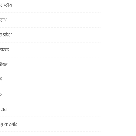
राष्ट्रीय
राध
र प्रदेश
तराखंड
ियर
षि
ल
जरात
मू कश्मीर