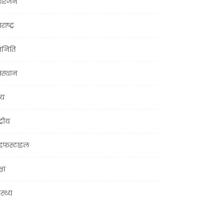
ोरंजन
राष्ट्र
जनिति
जस्थान
्य
ट्रीय
इफस्टाइल
्षा
ास्थ्य