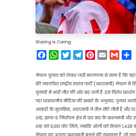
Sharing Is Caring:
Facebook
WhatsApp
Twitter
Telegram
Pinteres
Email
Gm
नेपाल चुनाव को लेकर जारी मतगणना से साफ है कि वहां सि
की नवगठित राष्ट्रीय स्वतंत्र पार्टी (आरएसपी) नेपाल में 
चुनावों में भारी जीत की ओर बढ़ चली है. इस विरोध प्रदर्
पड़ा था।स्थानीय मीडिया की खबरों के अनुसार, चुनाव आयोग के 
आंकड़ों के मुताबिक, आरएसपी ने तीन सीटें जीती हैं और 
शाह, झापा-5 निर्वाचन क्षेत्र में चार बार के प्रधानमंत्री
शाह को 6,551 वोट मिले, जबकि ओली को केवल 1,428 वोट 
नेपाल का अगला प्रधानमंत्री बनने की संभावना है, जो स्था