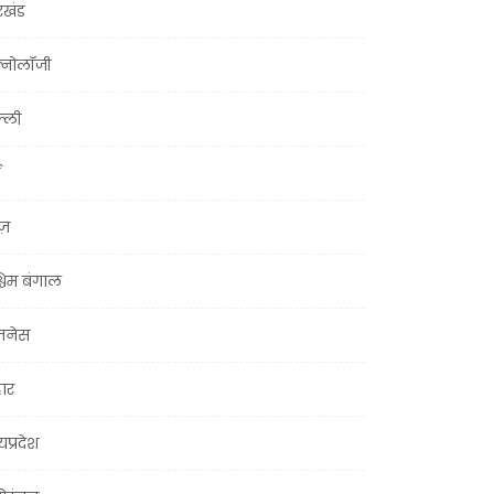
रखंड
क्नोलॉजी
्ली
ूज़
चिम बंगाल
ज़नेस
हार
यप्रदेश