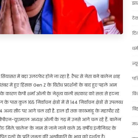
झा
टे
दिल
धर्म
t
ail
Share
न्य
यासत में बड़ा उलटफेर होने जा रहा है. रैपर से नेता बने बालेन शाह
पश्
सितंबर में हुए हिंसक Gen Z के विरोध प्रदर्शनों के बाद हुए पहले आम
शन के कारण केपी शर्मा ओली के नेतृत्व वाली सरकार को सत्ता से हटना
बि
पास कुल 165 निर्वाचन क्षेत्रों में से 144 निर्वाचन क्षेत्रों से उपलब्ध
बि
104 अन्य सीट पर आगे चल रही है. हाल ही तक काठमांडू के महापौर रहे
 और सीपीएन-यूएमएल अध्यक्ष ओली के गढ़ में उनसे आगे चल रहे हैं. बालेन
मध्
मिले.‘बालेन’ के नाम से जाने जाने वाले 35 वर्षीय इंजीनियर के
पित दलों के प्रति जनता की अस्वीकृति के भाव को दर्शाता है।