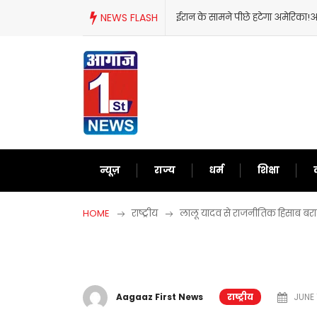
Skip
ा को समझाने में लगे ट्रंप
NEWS FLASH
ट्रंप का फिर से बेतुका बयान,ईरान
to
content
न्यूज़
राज्य
धर्म
शिक्षा
HOME
राष्ट्रीय
लालू यादव से राजनीतिक हिसाब बराबर
Aagaaz First News
राष्ट्रीय
JUNE 