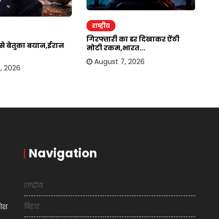
राष्ट्रीय
र
गिरफ्तारी का डर दिखाकर ऐंठी
ईर
र से बेतुका बयान,ईरान
मोटी रकम,भारत...
अम
August 7, 2026
, 2026
Navigation
राष्ट्रीय
बिहार
शिश