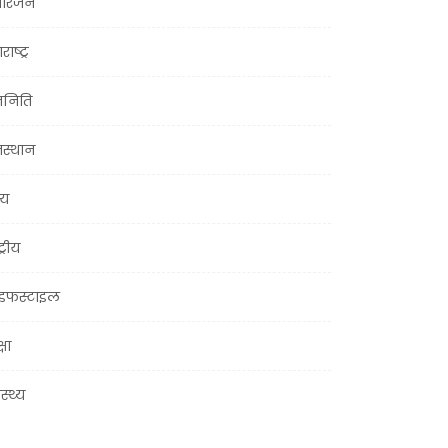
ोरंजन
राष्ट्र
जनिति
जस्थान
्य
ट्रीय
इफस्टाइल
्षा
ास्थ्य