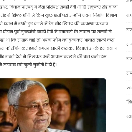
मन
इधर, विधान परिषद् में नेता प्रतिपक्ष राबड़ी देवी भी 10 सर्कुलर रोड वाला
ोड में शिफ्ट होंगी लेकिन कुछ शर्तों पर। उन्होंने भवन निर्माण विभाग
महा
 ध्यान में रखते हुए बंगले में रैंप और लिफ्ट की व्यवस्था करवाएं।
रा
ौरान पूर्व मुख्यमंत्री राबड़ी देवी ने पत्रकारों के सवाल पर तल्खी से
ंने कहा था कि सम्राट चाहें तो अपनी फौज को बुलाकर आवास खाली करा
रा
ह पुलिस फोर्स भेजकर हमसे बंगला खाली कराकर दिखाए। उनके इस बयान
चीं और राबड़ी देवी से मिलकर उन्हें आवास बदलने की बात कही। इस
राज
े सरकार को खुली चुनौती दे दी है।
राष्
ला
शिक
स्व