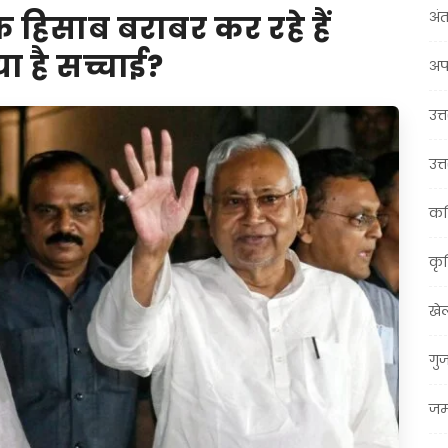
अंत
हिसाब बराबर कर रहे हैं
 है सच्चाई?
अप
उत्त
उत्
कर
कृ
खे
गु
जम्