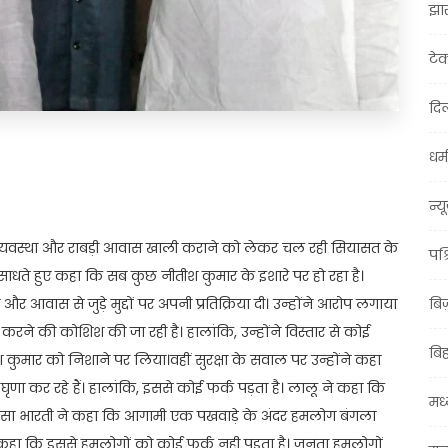
झा
टे
दिल
धर्म
t
ail
Share
न्य
क्षा व्यवस्था और राबड़ी आवास खाली कराने को लेकर चल रही सियासत के
पश्
 साधते हुए कहा कि सब कुछ नीतीश कुमार के इशारे पर हो रहा है।
और आवास से जुड़े मुद्दों पर अपनी प्रतिक्रिया दी। उन्होंने आरोप लगाया
बि
रने की कोशिश की जा रही है। हालांकि, उन्होंने विस्तार से कोई
बि
तीश कुमार को निशाने पर लिया।वहीं सुरक्षा के सवाल पर उन्होंने कहा
घृणा कर रहे हैं। हालांकि, इससे कोई फर्क पड़ता है। लालू ने कहा कि
मध्
मीसा भारती ने कहा कि आगामी एक पखवाड़े के अंदर हमलोग बंगला
ने कहा कि इससे हमलोगों को कोई फर्क नही पड़ता है। जनता हमलोगों