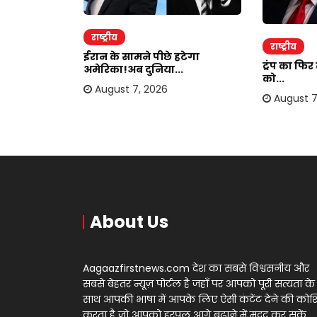
राष्ट्रीय
राष्ट्रीय
ाकर ऐंठी
ईरान के सामने पीछे हटेगा
ट्रंप का फि
अमेरिका!अब दुनिया...
को...
August 7, 2026
August 7
About Us
Aagaazfirstnews.com देश का सबसे विश्वसनीय और
सबसे बेहतर न्यूज़ पोर्टल है जहाँ पर आपको पूरी सत्यता के
साथ आपकी भाषा में आपके लिए ऐसी कंटेंट देने की को
करता है जो आपको हरपल आगे बढ़ाने में मदद कर सकें,