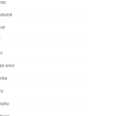
रखंड
क्नोलॉजी
्ली
ूज़
चिम बंगाल
ज़नेस
हार
यप्रदेश