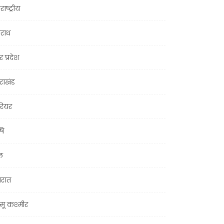
राष्ट्रीय
राध
र प्रदेश
तराखंड
ियर
षि
ल
जरात
मू कश्मीर