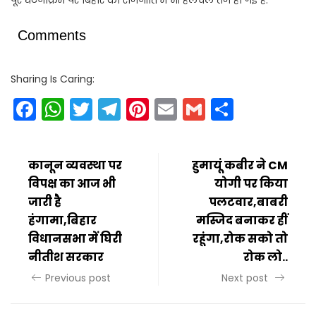
पूरे घटनाक्रम पर बिहार की राजनीति में भी हलचल तेज हो गई है.
Comments
Sharing Is Caring:
Facebook
WhatsApp
Twitter
Telegram
Pinterest
Email
Gmail
Share
कानून व्यवस्था पर
हुमायूं कबीर ने CM
विपक्ष का आज भी
योगी पर किया
जारी है
पलटवार,बाबरी
हंगामा,बिहार
मस्जिद बनाकर हीं
विधानसभा में घिरी
रहूंगा,रोक सको तो
नीतीश सरकार
रोक लो..
Previous post
Next post