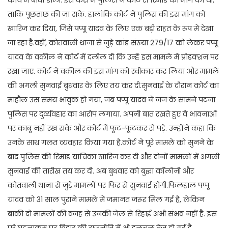
कार्य में बाधा डाली. इस केस में पुलिस ने कोर्ट से रिमांड की मांग की थी,
ताकि पूछताछ की जा सके. हालांकि कोर्ट ने पुलिस की इस मांग को
खारिज कर दिया, जिसे पप्पू यादव के लिए एक बड़ी राहत के रूप में देखा
जा रहा है.वहीं, कोतवाली थाना से जुड़े कांड संख्या 279/17 को लेकर पप्पू
यादव के वकील ने कोर्ट में दलील दी कि उन्हें इस मामले में प्रोडक्शन पर
रखा जाए. कोर्ट ने वकील की इस मांग को स्वीकार कर लिया और मामले
की अगली सुनवाई बुधवार के लिए तय कर दी.सुनवाई के दौरान कोर्ट का
माहौल उस समय भावुक हो गया, जब पप्पू यादव ने जज के सामने पटना
पुलिस पर दुर्व्यवहार का आरोप लगाया. अपनी बात रखते हुए वे भावनाओं
पर काबू नहीं रख सके और कोर्ट में फूट-फूटकर रो पड़े. उन्होंने कहा कि
उनके साथ गलत व्यवहार किया गया है.कोर्ट ने पूरे मामले को सुनने के
बाद पुलिस की रिमांड याचिका खारिज कर दी और दोनों मामलों में अगली
सुनवाई की तारीख तय कर दी. अब बुधवार को बुद्धा कॉलोनी और
कोतवाली थाना से जुड़े मामलों पर फिर से सुनवाई होगी.फिलहाल पप्पू
यादव को 31 साल पुराने मामले में जमानत जरूर मिल गई है, लेकिन
बाकी दो मामलों की वजह से उनकी जेल से रिहाई अभी संभव नहीं है. इस