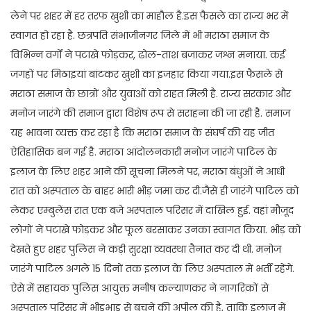
लेने पर शहर में हर तरफ खुशी का माहौल है.इस फैसले का राज्य भर में
स्वागत हो रहा है. छत्रपति संभाजीनगर जिले में भी मराठा समाज के
विभिन्न वर्गों ने पटाखे फोड़कर, ढोल-ताश बजाकर जश्न मनाया. कई
जगहों पर मिठाइयां बांटकर खुशी का इजहार किया गया.इस फैसले से
मराठा समाज के छात्रों और युवाओं को राहत मिली है. राज्य सरकार और
मनोज जारंगे की समाज द्वारा विशेष रूप से सराहना की जा रही है. समाज
यह भावना व्यक्त कर रहा है कि मराठा समाज के संघर्ष की यह जीत
ऐतिहासिक बन गई है. मराठा आंदोलनकारी मनोज जारंगे पाटिल के
इलाज के लिए शहर आने की सूचना मिलने पर, मराठा बंधुओं ने आधी
रात को अस्पताल के बाहर भारी भीड़ जमा कर दी.जैसे ही जारंगे पाटिल को
लेकर एम्बुलेंस रात एक बजे अस्पताल परिसर में दाखिल हुई. वहां मौजूद
लोगों ने पटाखे फोड़कर और फूल बरसाकर उनका स्वागत किया. भीड़ को
देखते हुए शहर पुलिस ने कड़ी सुरक्षा व्यवस्था तैनात कर दी थी. मनोज
जारंगे पाटिल अगले 15 दिनों तक इलाज के लिए अस्पताल में भर्ती रहेंगे.
ऐसे में सहायक पुलिस आयुक्त मनीष कल्याणकर ने नागरिकों से
अस्पताल परिसर में भीड़भाड़ से बचने की अपील की है, ताकि इलाज में