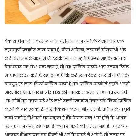
बैंक से होम लोन, कार लोन या पर्सनल लोन लेने के दौरान ITR एक
महत्वपूर्ण दस्तावेज माना जाता है. वीजा आवेदन, सरकारी योजनाओं और
कई वित्तीय प्रक्रियाओं में भी इसकी जरूरत पड़ती है.अगर आपके वेतन या
बैंक ब्याज पर TDS कट गया है, तो ITR दाखिल करके आप उसका रिफंड
भी प्राप्त कर सकते हैं. यही वजह है कि कई लोग टैक्स देनदारी न होने के
बावजूद हर साल रिटर्न दाखिल करते हैं.ITR दाखिल करने से पहले अपनी
आय, बैंक खाते, निवेश और TDS की जानकारी अच्छी तरह जांच लें. सही
ITR फॉर्म का चयन करें और सभी जरूरी दस्तावेज तैयार रखें. रिटर्न दाखिल
करने के बाद उसका ई-वेरिफिकेशन करना भी जरूरी है, तभी प्रक्रिया पूरी
मानी जाती है.विशेषज्ञों का कहना है कि केवल कम आय होने के आधार
पर यह मान लेना सही नहीं है कि ITR भरने की जरूरत नहीं है. अगर आप
आयकर विभाग द्वारा तय किसी भी शर्त के दायरे में आते हैं, तो समय पर