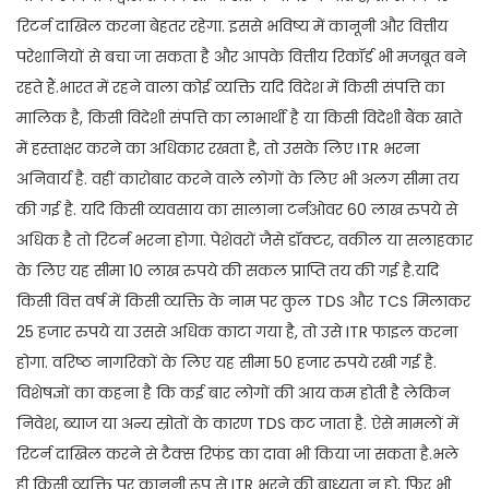
रिटर्न दाखिल करना बेहतर रहेगा. इससे भविष्य में कानूनी और वित्तीय
परेशानियों से बचा जा सकता है और आपके वित्तीय रिकॉर्ड भी मजबूत बने
रहते हैं.भारत में रहने वाला कोई व्यक्ति यदि विदेश में किसी संपत्ति का
मालिक है, किसी विदेशी संपत्ति का लाभार्थी है या किसी विदेशी बैंक खाते
में हस्ताक्षर करने का अधिकार रखता है, तो उसके लिए ITR भरना
अनिवार्य है. वहीं कारोबार करने वाले लोगों के लिए भी अलग सीमा तय
की गई है. यदि किसी व्यवसाय का सालाना टर्नओवर 60 लाख रुपये से
अधिक है तो रिटर्न भरना होगा. पेशेवरों जैसे डॉक्टर, वकील या सलाहकार
के लिए यह सीमा 10 लाख रुपये की सकल प्राप्ति तय की गई है.यदि
किसी वित्त वर्ष में किसी व्यक्ति के नाम पर कुल TDS और TCS मिलाकर
25 हजार रुपये या उससे अधिक काटा गया है, तो उसे ITR फाइल करना
होगा. वरिष्ठ नागरिकों के लिए यह सीमा 50 हजार रुपये रखी गई है.
विशेषज्ञों का कहना है कि कई बार लोगों की आय कम होती है लेकिन
निवेश, ब्याज या अन्य स्रोतों के कारण TDS कट जाता है. ऐसे मामलों में
रिटर्न दाखिल करने से टैक्स रिफंड का दावा भी किया जा सकता है.भले
ही किसी व्यक्ति पर कानूनी रूप से ITR भरने की बाध्यता न हो, फिर भी