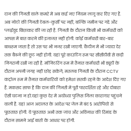
दान की गिनती वाले कमरे में अब कई नए नियम लागू कर दिए गए हैं.
अब नोटों की गिनती टेबल-कुर्सी पर नहीं, बल्कि जमीन पर गद्दे और
प्लाईवुड बिछाकर की जा रही है. गिनती के दौरान किसी भी कर्मचारी को
आपस में बात करने की इजाजत नहीं होगी. कोई कर्मचारी बार-बार
बाथरूम जाता है तो उस पर भी नजर रखी जाएगी. कैंटीन में भी ज्यादा देर
तक बैठने की छूट नहीं होगी. यहां पूरे काउंटिंग रूम पर सीसीटीवी से कड़ी
निगरानी रखी जा रही है. मॉनिटरिंग रूम में तैनात कर्मचारी भी ड्यूटी के
दौरान अपनी जगह नहीं छोड़ सकेंगे, मतलब गिनती के दौरान CCTV
कंट्रोल रूम में तैनात कर्मचारियों को हमेशा सतर्क रहने के आदेश दिए गए
हैं. मकसद साफ है कि दान की गिनती में पूरी पारदर्शिता रहे और दोबारा
ऐसी घटना न हो.यहां कुछ देर में अयोध्या पुलिस जिला कारागार पहुंचने
वाली है. यहां आज अदालत के आदेश पर जेल में बंद 5 आरोपियों से
पूछताछ होगी. ये पूछताछ अभी तक जांच और अविनाश की रिमांड के
दौरान सामने आई बातों के आधार पर होगी.