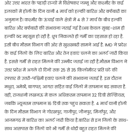
ओर उत्तर भारत के पहाड़ी राज्यों में विशेषकर जम्मू और कश्मीर के कई
इलाकों में होली के दिन यानी 4 मार्च को हल्की बारिश और बर्फबारी का
अनुमान है। कश्मीर के ऊंचाई वाले क्षेत्रों में 4 से 7 मार्च के बीच हल्की
बारिश और बर्फबारी की संभावना जताई गई है।अब केवल सुबह-शाम ही
हल्की ठंड महसूस हो रही है. धूप निकलते ही गर्मी का एहसास हो रहा है.
इसी बीच मौसम विभाग की ओर से खुशखबरी सामने आई है. IMD ने प्रदेश
के कई जिलों के लिए बारिश और तेज हवाएं चलने का अलर्ट जारी किया
है. इससे गर्मी से राहत मिलने की उम्मीद जताई जा रही है.मौसम विभाग ने
उत्तर प्रदेश में अगले दो दिनों तक 25 से 35 किलोमीटर प्रति घंटे की
रफ्तार से उत्तरी-पश्चिमी हवाएं चलने की संभावना जताई है. इस दौरान
मथुरा, अमेठी, बागपत, आगरा सहित कई जिलों में तापमान बढ़ सकता है.
वहीं, राजधानी लखनऊ में कल अधिकतम तापमान 32 डिग्री सेल्सियस,
जबकि न्यूनतम तापमान 16 डिग्री तक पहुंच सकता है. 4 मार्च यानी होली
के दिन मौसम विभाग ने गोरखपुर, गाजीपुर, जौनपुर, मिर्जापुर, और
आजमगढ़ में बारिश का अलर्ट जारी किया है.बारिश से इन जिलों के साथ-
साथ आसपास के जिलों को भी गर्मी से थोड़ी बहुत राहत मिलने की