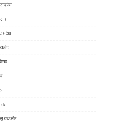
राष्ट्रीय
राध
र प्रदेश
तराखंड
ियर
षि
ल
जरात
मू कश्मीर