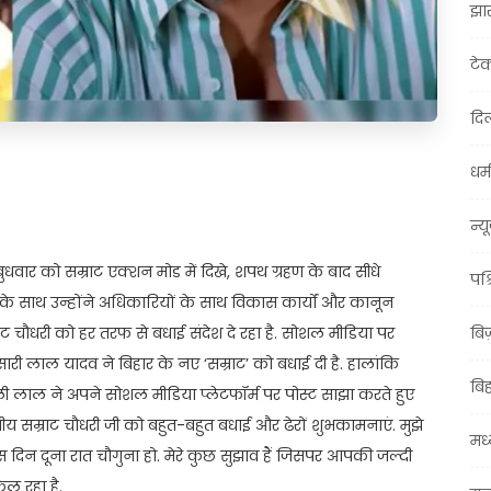
झा
टे
दिल
धर्म
t
ail
Share
न्य
 बुधवार को सम्राट एक्शन मोड में दिखे, शपथ ग्रहण के बाद सीधे
पश्
ी के साथ उन्होंने अधिकारियों के साथ विकास कार्यों और कानून
्राट चौधरी को हर तरफ से बधाई संदेश दे रहा है. सोशल मीडिया पर
बि
ारी लाल यादव ने बिहार के नए ‘सम्राट’ को बधाई दी है. हालांकि
बि
खेसाली लाल ने अपने सोशल मीडिया प्लेटफॉर्म पर पोस्ट साझा करते हुए
णीय सम्राट चौधरी जी को बहुत-बहुत बधाई और ढेरों शुभकामनाएं. मुझे
मध्
ास दिन दूना रात चौगुना हो. मेरे कुछ सुझाव हैं जिसपर आपकी जल्दी
ल रहा है.