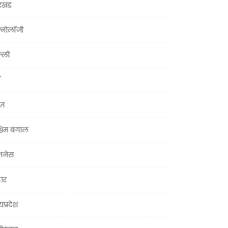
रखंड
क्नोलॉजी
्ली
ूज़
चिम बंगाल
ज़नेस
हार
यप्रदेश