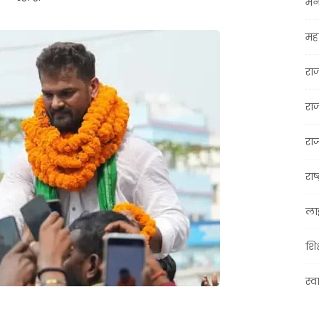
मन
महा
रा
रा
राज
राष्
ला
शिक
स्व