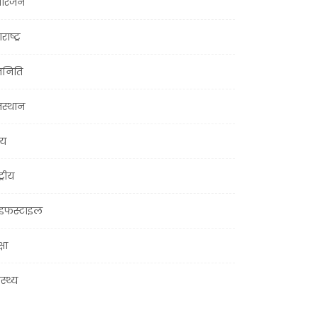
ोरंजन
राष्ट्र
जनिति
जस्थान
्य
ट्रीय
इफस्टाइल
्षा
ास्थ्य