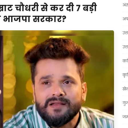
अंत
ाट चौधरी से कर दी 7 बड़ी
एगी भाजपा सरकार?
अप
उत्त
उत्
कर
कृ
खे
गु
जम्