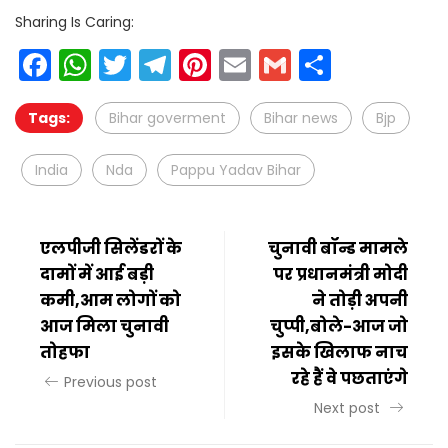
Sharing Is Caring:
Facebook
WhatsApp
Twitter
Telegram
Pinterest
Email
Gmail
Share
Tags:
Bihar goverment
Bihar news
Bjp
India
Nda
Pappu Yadav Bihar
एलपीजी सिलेंडरों के
चुनावी बॉन्ड मामले
दामों में आई बड़ी
पर प्रधानमंत्री मोदी
कमी,आम लोगों को
ने तोड़ी अपनी
आज मिला चुनावी
चुप्पी,बोले-आज जो
तोहफा
इसके खिलाफ नाच
रहे हैं वे पछताएंगे
Previous post
Next post