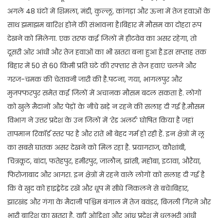
अगले 48 घंटों में शिमला, मंडी, कुल्लू, कांगड़ा और ऊना में तेज हवाओं के
साथ झमाझम बारिश होने की संभावना है।बिहार में मौसम का दोहरा रूप
देखने को मिलेगा. एक तरफ कई जिलों में हीटवेव का असर रहेगा, तो
दूसरी ओर आंधी और तेज हवाओं का भी खतरा बना हुआ है.इस सप्ताह तक
बिहार में 50 से 60 किमी प्रति घंटे की रफ्तार से तेज हवाएं चलने और
गरज-चमक की चेतावनी जारी की है.पटना, गया, भागलपुर और
मुजफ्फरपुर समेत कई जिलों में अचानक मौसम बदल सकता है. लोगों
को खुले मैदानों और पेड़ों के नीचे खड़े न रहने की सलाह दी गई है.मौसम
विभाग ने उत्तर प्रदेश के उन जिलों में ‘रेड अलर्ट’ घोषित किया है जहां
तापमान रिकॉर्ड स्तर पर है और रातें भी बेहद गर्म हो रही हैं. इन क्षेत्रों में लू
का सबसे घातक असर देखने को मिल रहा है. प्रयागराज, कौशांबी,
चित्रकूट, बांदा, फतेहपुर, हमीरपुर, जालौन, झांसी, महोबा, इटावा, औरैया,
फिरोजाबाद और आगरा. इन क्षेत्रों में रहने वाले लोगों को सलाह दी गई है
कि वे खुद को हाइड्रेटेड रखें और धूप में सीधे निकलने से बचें।बिहार,
झारखंड और गंगा के मैदानी पश्चिम बंगाल में तेज बवंडर, बिजली गिरने और
भारी बारिश का खतरा है. वहीं ओडिशा और आंध्र प्रदेश में धूलभरी आंधी