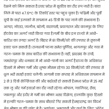
देखने को मिल सकता है।उत्तर प्रदेश में सूर्यदेव का रौद्र रूप जारी है। बांदा
जिले में पारा 47.6°C के रिकॉर्ड स्तर पर पहुंच चुका है। पश्चिमी और पूर्वी
यूपी के कई इलाकों में तापमान 45 डिग्री के पार जाने की संभावना है।
आगरा, नोएडा, जालौन, बरेली, वाराणसी, प्रयागराज और कानपुर के लिए
हीटवेव का अलर्ट जारी किया गया है।गर्मी के बीच इन राज्यों में आंधी-
बारिश का तगड़ा अलर्ट है। बिहार में 81 किमी/घंटे की रफ्तार से तूफानी
हवाएं चल सकती हैं। राजधानी पटना समेत पूर्णिया, भागलपुर और गया में
गरज-चमक के साथ बारिश की संभावना है। वहीं, झारखंड के रांची,
जमशेदपुर और धनबाद में भी आंधी-पानी का अलर्ट है।राज्य के अधिकांश
हिस्सों में भीषण गर्मी और शुष्क मौसम रहेगा। 30 किमी/घंटे की रफ्तार से
धूल भरी सतही हवाएं चलेंगी। आगामी एक सप्ताह में अधिकतम तापमान में
2 से 3 डिग्री सेल्सियस की और बढ़ोतरी हो सकती है।मध्य प्रदेश में 25 मई
तक लू और गर्म हवाओं का दौर जारी रहेगा। भोपाल, ग्वालियर, रीवा,
जबलपुर और इंदौर में गर्मी का भीषण असर दिखेगा, हालांकि कुछ हिस्सों
में हल्की गरज-चमक के साथ बौछारें गिर सकती हैं।महाराष्ट्र का विदर्भ
क्षेत्र भीषण लू की चपेट में है। अकोला, अमरावती और वर्धा के लिए ‘ऑरेंज