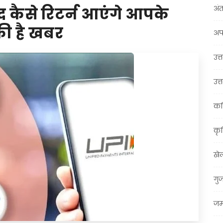
अंत
द कैसे रिटर्न आएंगे आपके
ी है खबर
अप
उत्त
उत्
कर
कृ
खे
गु
जम्