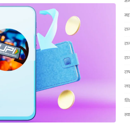
मन
महा
रा
रा
राज
राष्
ला
शिक
स्व