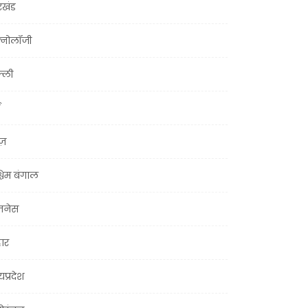
रखंड
क्नोलॉजी
्ली
ूज़
चिम बंगाल
ज़नेस
हार
यप्रदेश