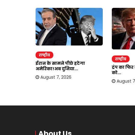
राष्ट्रीय
राष्ट्रीय
ाकर ऐंठी
ईरान के सामने पीछे हटेगा
ट्रंप का फि
अमेरिका!अब दुनिया...
को...
August 7, 2026
August 7
About Us