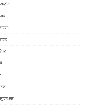
राष्ट्रीय
राध
र प्रदेश
तराखंड
ियर
षि
ल
जरात
मू कश्मीर