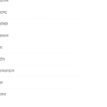
ोरंजन
राष्ट्र
जनिति
जस्थान
्य
ट्रीय
इफस्टाइल
्षा
ास्थ्य