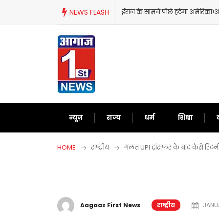
Skip
NEWS FLASH
ईरान के सामने पीछे हटेगा अमेरिका!अब द
to
content
न्यूज़
राज्य
धर्म
शिक्षा
HOME
राष्ट्रीय
गलत UPI ट्रांसफर के बाद कैसे रिट
Aagaaz First News
राष्ट्रीय
JANUA