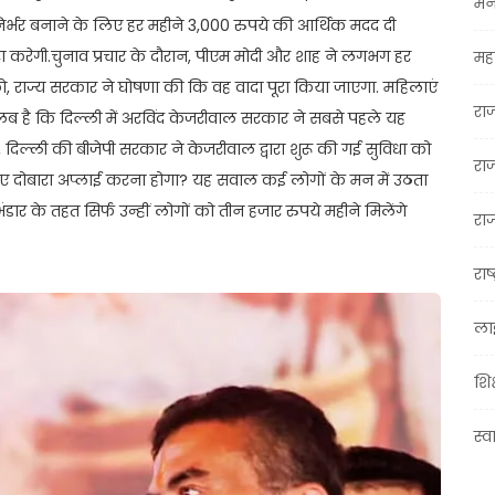
मन
निर्भर बनाने के लिए हर महीने 3,000 रुपये की आर्थिक मदद दी
रा करेगी.चुनाव प्रचार के दौरान, पीएम मोदी और शाह ने लगभग हर
महा
को, राज्य सरकार ने घोषणा की कि वह वादा पूरा किया जाएगा. महिलाएं
रा
रतलब है कि दिल्ली में अरविंद केजरीवाल सरकार ने सबसे पहले यह
, दिल्ली की बीजेपी सरकार ने केजरीवाल द्वारा शुरू की गई सुविधा को
रा
े लिए दोबारा अप्लाई करना होगा? यह सवाल कई लोगों के मन में उठता
णा भंडार के तहत सिर्फ उन्हीं लोगों को तीन हजार रुपये महीने मिलेंगे
राज
राष्
ला
शिक
स्व