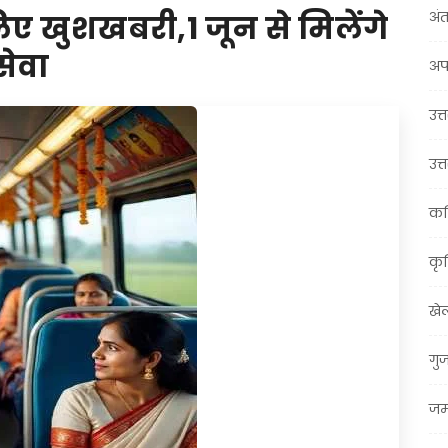
अंत
ए खुशखबरी,1 जून से मिलेंगे
सेवा
अप
उत्त
उत्
कर
कृ
खे
गु
जम्