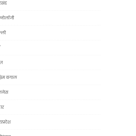
रखंड
क्नोलॉजी
्ली
ूज़
चिम बंगाल
ज़नेस
हार
यप्रदेश