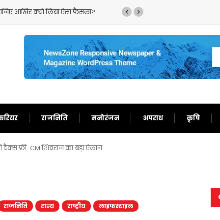
्छे दिन,फिर से बन गए दर्शकों का खास
करियर
राजनिति
मनोरंजन
अपराध
कृषि
होगी टैक्स फ्री-CM शिवराज का बड़ा ऐलान
राजनिति
राज्य
राष्ट्रीय
लाइफस्टाइल