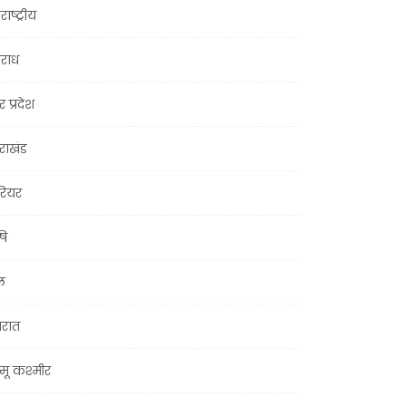
राष्ट्रीय
राध
र प्रदेश
तराखंड
ियर
षि
ल
जरात
मू कश्मीर