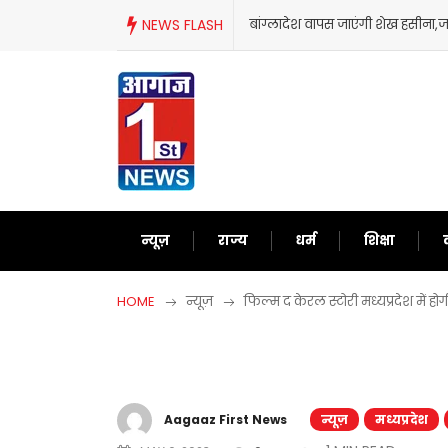
Skip
खिर क्यों लिया ऐसा फैसला?
NEWS FLASH
‘गदर 2’ ने सनी देओल के लौटाए अच
to
content
न्यूज़
राज्य
धर्म
शिक्षा
HOME
न्यूज़
फिल्म द केरल स्टोरी मध्यप्रदेश में 
Aagaaz First News
न्यूज़
मध्यप्रदेश