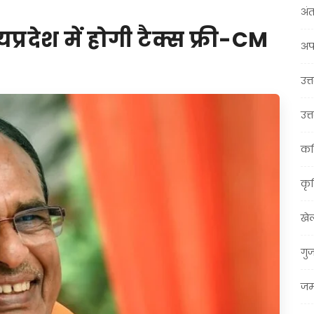
अंत
प्रदेश में होगी टैक्स फ्री-CM
अप
उत्त
उत्
कर
कृ
खे
गु
जम्