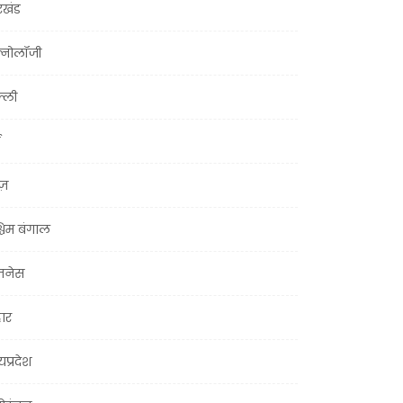
रखंड
क्नोलॉजी
्ली
ूज़
चिम बंगाल
ज़नेस
हार
यप्रदेश