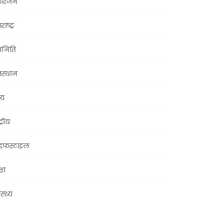
ोरंजन
राष्ट्र
जनिति
जस्थान
्य
ट्रीय
इफस्टाइल
्षा
ास्थ्य