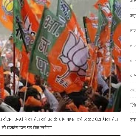
मन
महा
रा
रा
राज
राष्
ला
शिक
ौरान उन्होंने कांग्रेस को उसके घोषणापत्र को लेकर घेरा है।कांग्रेस
स्व
, तो बजरंग दल पर बैन लगेगा.