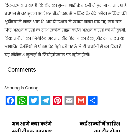
दिलचस्प बात यह है कि वीर का मुन्ना भाई फ्रेंचाइज़ी से पुराना नाता रहा है.
बचपन में वह मुन्ना भाई एम.बी.बी.एस. में सर्किट के बेटे ‘छोटा सर्किट’ की
भूमिका में नजर आए थे. अब दो दशक से ज्यादा समय बाद वह एक बार
फिर अरशद वारसी के साथ स्क्रीन साझा करेंगे.अरशद वारसी की मौजूदगी,
विक्रांत मैसी का निगेटिव अवतार, वीर हिरानी का डेब्यू और संजय दत्त के
संभावित कैमियो ने प्रीतम एंड पेड्रो को पहले से ही चर्चाओं में ला दिया है.
यह सीरीज़ 3 जुलाई से जियोहॉटस्टार पर स्ट्रीम होगी।
Comments
Sharing Is Caring:
Facebook
WhatsApp
Twitter
Telegram
Pinterest
Email
Gmail
Share
अब आगे क्या करेंगे
कई राज्यों में बारिश
मंत्री दीपक प्रकाश?
का दौर होगा