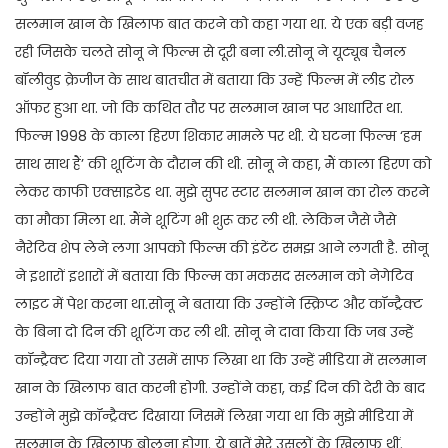
सलमान खान के खिलाफ बात करने को कहा गया था. ये एक बड़ी वजह
रही जिसके चलते सोनू ने फिल्म से दूरी बना ली.सोनू ने यूट्यूब चैनल
बॉलीवुड क्रेजीज के साथ बातचीत में बताया कि उन्हें फिल्म में लीड रोल
ऑफर हुआ था. जो कि कथित तौर पर सलमान खान पर आधारित था.
फिल्म 1998 के काला हिरण शिकार मामले पर थी. ये घटना फिल्म ‘हम
साथ साथ हैं’ की शूटिंग के दौरान की थी. सोनू ने कहा, मैं काला हिरण को
लेकर काफी एक्साइटेड था. मुझे सुपर स्टार सलमान खान का रोल करने
का मौका मिला था. मैंने शूटिंग भी शुरू कर ली थी. लेकिन जैसे जैसे
नैरेटिव शेप लेने लगा आपको फिल्म की इंटेंट समझ आने लगती है. सोनू
ने इशारों इशारों में बताया कि फिल्म का मकसद सलमान को नेगेटिव
लाइट में पेश करना था.सोनू ने बताया कि उन्होंने स्क्रिप्ट और कॉन्ट्रैक्ट
के बिना दो दिन की शूटिंग कर ली थी. सोनू ने दावा किया कि जब उन्हें
कॉन्ट्रैक्ट दिया गया तो उसमें साफ लिखा था कि उन्हें मीडिया में सलमान
खान के खिलाफ बात करनी होगी. उन्होंने कहा, कई दिन की देरी के बाद
उन्होंने मुझे कॉन्ट्रैक्ट दिखाया जिसमें लिखा गया था कि मुझे मीडिया में
सलमान के खिलाफ बोलना होगा. ये बातें मेरे उसूलों के खिलाफ थीं.