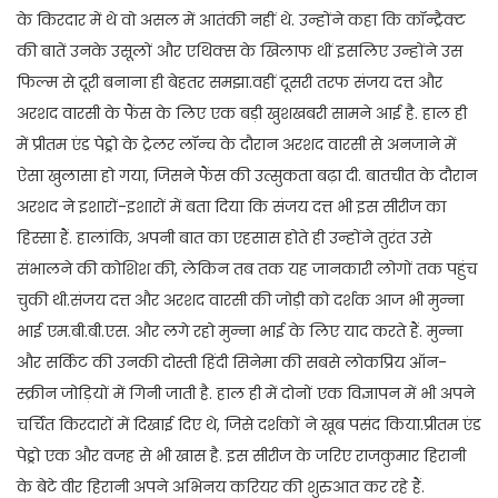
के किरदार में थे वो असल में आतंकी नहीं थे. उन्होंने कहा कि कॉन्ट्रैक्ट
की बातें उनके उसूलों और एथिक्स के खिलाफ थीं इसलिए उन्होंने उस
फिल्म से दूरी बनाना ही बेहतर समझा.वहीं दूसरी तरफ संजय दत्त और
अरशद वारसी के फैंस के लिए एक बड़ी खुशखबरी सामने आई है. हाल ही
में प्रीतम एंड पेड्रो के ट्रेलर लॉन्च के दौरान अरशद वारसी से अनजाने में
ऐसा खुलासा हो गया, जिसने फैंस की उत्सुकता बढ़ा दी. बातचीत के दौरान
अरशद ने इशारों-इशारों में बता दिया कि संजय दत्त भी इस सीरीज का
हिस्सा हैं. हालांकि, अपनी बात का एहसास होते ही उन्होंने तुरंत उसे
संभालने की कोशिश की, लेकिन तब तक यह जानकारी लोगों तक पहुंच
चुकी थी.संजय दत्त और अरशद वारसी की जोड़ी को दर्शक आज भी मुन्ना
भाई एम.बी.बी.एस. और लगे रहो मुन्ना भाई के लिए याद करते हैं. मुन्ना
और सर्किट की उनकी दोस्ती हिंदी सिनेमा की सबसे लोकप्रिय ऑन-
स्क्रीन जोड़ियों में गिनी जाती है. हाल ही में दोनों एक विज्ञापन में भी अपने
चर्चित किरदारों में दिखाई दिए थे, जिसे दर्शकों ने खूब पसंद किया.प्रीतम एंड
पेड्रो एक और वजह से भी खास है. इस सीरीज के जरिए राजकुमार हिरानी
के बेटे वीर हिरानी अपने अभिनय करियर की शुरुआत कर रहे हैं.