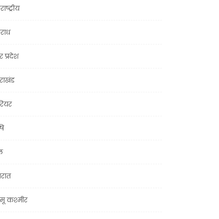
राष्ट्रीय
राध
र प्रदेश
तराखंड
ियर
षि
ल
जरात
मू कश्मीर