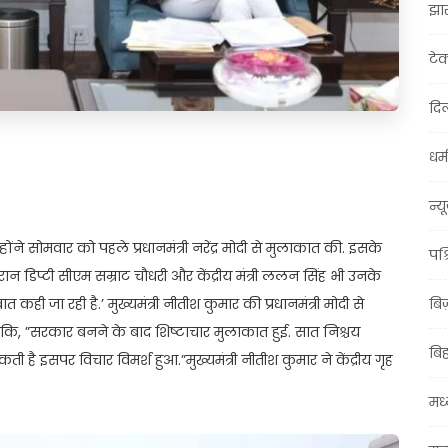
झा
टे
दिल
धर्म
t
ail
Share
न्य
उन्होंने सोमवार को पहले प्रधानमंत्री नरेंद्र मोदी से मुलाकात की. इसके
पश्
ौरान डिप्टी सीएम सम्राट चौधरी और केंद्रीय मंत्री ललन सिंह भी उनके
त कही जा रही है.’ मुख्यमंत्री नीतीश कुमार की प्रधानमंत्री मोदी से
बि
कि, ”सरकार बनने के बाद शिष्टाचार मुलाकात हुई. सात निश्चय
बि
 इसपर विचार विमर्श हुआ.”मुख्यमंत्री नीतीश कुमार ने केंद्रीय गृह
मध्