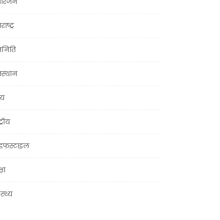
ोरंजन
राष्ट्र
जनिति
जस्थान
्य
ट्रीय
इफस्टाइल
्षा
ास्थ्य