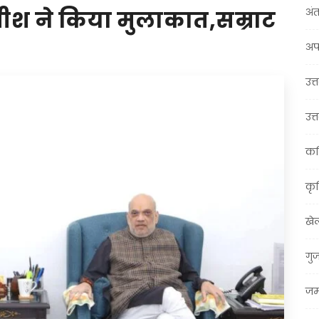
अंत
ीश ने किया मुलाकात,सम्राट
अप
उत्त
उत्
कर
कृ
खे
गु
जम्