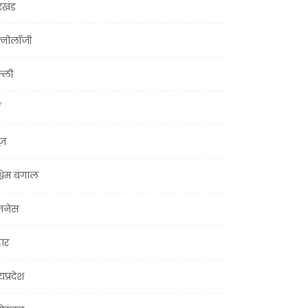
रखंड
क्नोलॉजी
्ली
ूज़
चिम बंगाल
ज़नेस
हार
यप्रदेश