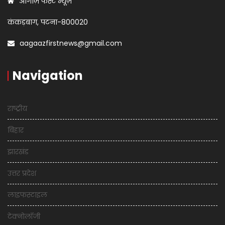
आगाज़ फर्स्ट न्यूज़
कंकड़बाग, पटना-800020
aagaazfirstnews@gmail.com
Navigation
राष्ट्रीय
बिहार
झारखंड
उत्तर प्रदेश
लाइफस्टाइल
टेक्नोलॉजी