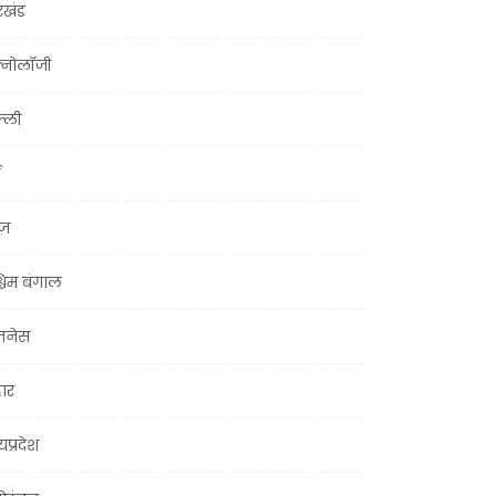
रखंड
क्नोलॉजी
्ली
ूज़
चिम बंगाल
ज़नेस
हार
यप्रदेश