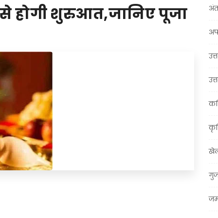
अंत
न से होगी शुरुआत,जानिए पूजा
अप
उत्त
उत्
कर
कृ
खे
गु
t
ail
Share
जम्