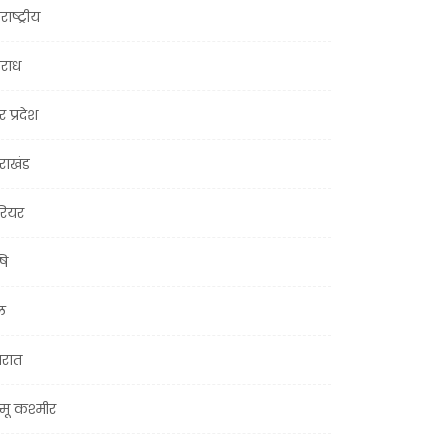
राष्ट्रीय
राध
र प्रदेश
तराखंड
ियर
षि
ल
जरात
मू कश्मीर