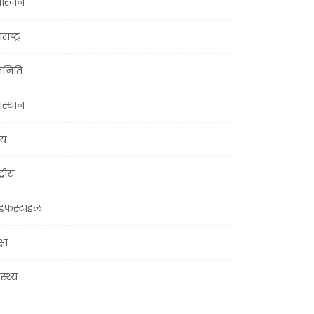
ोरंजन
राष्ट्र
जनिति
जस्थान
्य
ट्रीय
इफस्टाइल
्षा
ास्थ्य