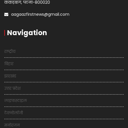
कंकड़बाग, पटना-800020
aagaazfirstnews@gmail.com
Navigation
राष्ट्रीय
बिहार
झारखंड
उत्तर प्रदेश
लाइफस्टाइल
टेक्नोलॉजी
मनोरंजन