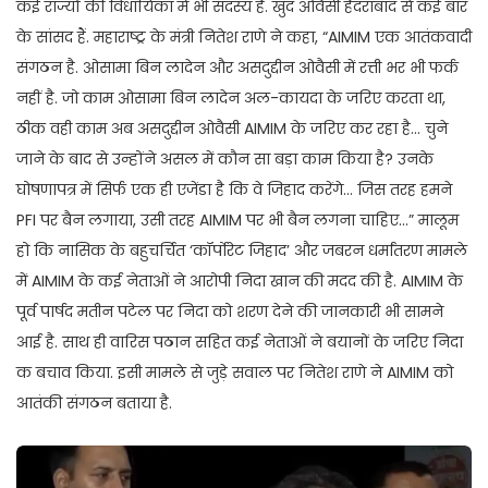
कई राज्यों की विधायिका में भी सदस्य है. खुद ओवैसी हैदराबाद से कई बार
के सांसद हैं. महाराष्ट्र के मंत्री नितेश राणे ने कहा, “AIMIM एक आतंकवादी
संगठन है. ओसामा बिन लादेन और असदुद्दीन ओवैसी में रत्ती भर भी फर्क
नहीं है. जो काम ओसामा बिन लादेन अल-कायदा के जरिए करता था,
ठीक वही काम अब असदुद्दीन ओवैसी AIMIM के जरिए कर रहा है… चुने
जाने के बाद से उन्होंने असल में कौन सा बड़ा काम किया है? उनके
घोषणापत्र में सिर्फ एक ही एजेंडा है कि वे जिहाद करेंगे… जिस तरह हमने
PFI पर बैन लगाया, उसी तरह AIMIM पर भी बैन लगना चाहिए…” मालूम
हो कि नासिक के बहुचर्चित ‘कॉर्पोरेट जिहाद’ और जबरन धर्मांतरण मामले
में AIMIM के कई नेताओं ने आरोपी निदा खान की मदद की है. AIMIM के
पूर्व पार्षद मतीन पटेल पर निदा को शरण देने की जानकारी भी सामने
आई है. साथ ही वारिस पठान सहित कई नेताओं ने बयानों के जरिए निदा
क बचाव किया. इसी मामले से जुड़े सवाल पर नितेश राणे ने AIMIM को
आतंकी संगठन बताया है.