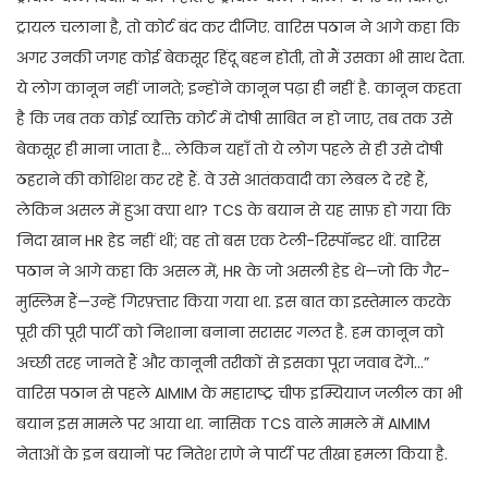
ट्रायल चलाना है, तो कोर्ट बंद कर दीजिए. वारिस पठान ने आगे कहा कि
अगर उनकी जगह कोई बेकसूर हिंदू बहन होती, तो मैं उसका भी साथ देता.
ये लोग कानून नहीं जानते; इन्होंने कानून पढ़ा ही नहीं है. कानून कहता
है कि जब तक कोई व्यक्ति कोर्ट में दोषी साबित न हो जाए, तब तक उसे
बेकसूर ही माना जाता है… लेकिन यहाँ तो ये लोग पहले से ही उसे दोषी
ठहराने की कोशिश कर रहे हैं. वे उसे आतंकवादी का लेबल दे रहे हैं,
लेकिन असल में हुआ क्या था? TCS के बयान से यह साफ़ हो गया कि
निदा खान HR हेड नहीं थीं; वह तो बस एक टेली-रिस्पॉन्डर थीं. वारिस
पठान ने आगे कहा कि असल में, HR के जो असली हेड थे—जो कि गैर-
मुस्लिम हैं—उन्हें गिरफ़्तार किया गया था. इस बात का इस्तेमाल करके
पूरी की पूरी पार्टी को निशाना बनाना सरासर गलत है. हम कानून को
अच्छी तरह जानते हैं और कानूनी तरीकों से इसका पूरा जवाब देंगे…”
वारिस पठान से पहले AIMIM के महाराष्ट्र चीफ इम्यियाज जलील का भी
बयान इस मामले पर आया था. नासिक TCS वाले मामले में AIMIM
नेताओं के इन बयानों पर नितेश राणे ने पार्टी पर तीखा हमला किया है.