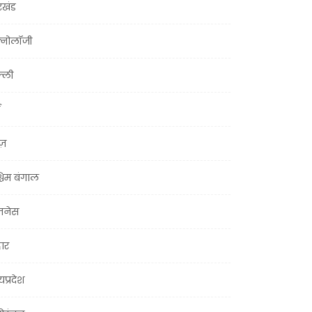
रखंड
क्नोलॉजी
्ली
ूज़
चिम बंगाल
ज़नेस
हार
यप्रदेश