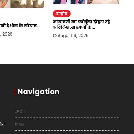
राष्ट्रीय
र
मायावती का फॉर्मूला दोहरा रहे
सनी देओल के लौटाए...
बा
अखिलेश,ब्राह्मणों के...
हस
, 2026
August 6, 2026
Navigation
राष्ट्रीय
बिहार
शिश