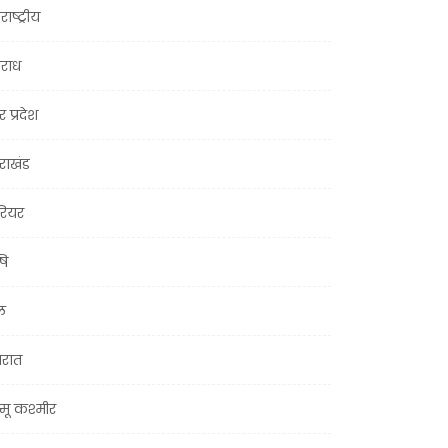
राष्ट्रीय
राध
र प्रदेश
तराखंड
ियर
षि
ल
जरात
मू कश्मीर