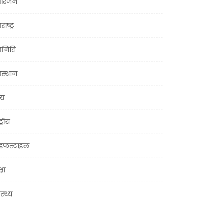
ोरंजन
राष्ट्र
जनिति
जस्थान
्य
ट्रीय
इफस्टाइल
्षा
ास्थ्य