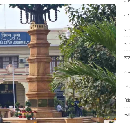
मन
महा
रा
रा
राज
राष्
ला
शिक
स्व