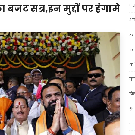
अंत
बजट सत्र,इन मुद्दों पर हंगामे
अप
उत्त
उत्
कर
कृ
खे
गु
जम्