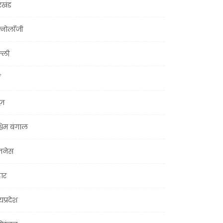
रखंड
क्नोलॉजी
्ली
ूज़
चिम बंगाल
ज़नेस
हार
यप्रदेश