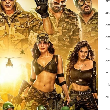
मन
महा
रा
रा
राज
राष्
ला
शिक
स्व