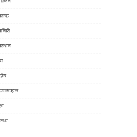
ोरंजन
राष्ट्र
जनिति
जस्थान
्य
ट्रीय
इफस्टाइल
्षा
ास्थ्य