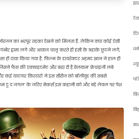
झा
t
ail
Share
टे
दिल
 मनोरंजन का भरपूर तड़का देखने को मिलता है. लेकिन क्या कोई ऐसी
धर्म
ंभीर ड्रामा लगे और आवाज चालू करते ही हंसी के ठहाके छूटने लगें,
ा ही दावा किया गया है. फिल्म के डायरेक्टर अहमद खान ने हाल ही
न्य
सने फैंस की एक्साइटमेंट और बढ़ा दी है.वेलकम’ फ्रेंचाइजी लंबे
ाई और कई यादगार किरदारों ने इस सीरीज को बॉलीवुड की सबसे
पश्
ेलकम टू द जंगल’ के जरिए मेकर्स इस कहानी को और बड़े लेवल पर पेश
बि
बि
मध्