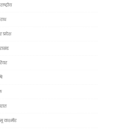
राष्ट्रीय
राध
र प्रदेश
तराखंड
ियर
षि
ल
जरात
मू कश्मीर