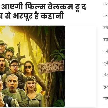
अंत
न आएगी फिल्म वेलकम टू द
 से भरपूर है कहानी
अप
उत्त
उत्
कर
कृ
खे
गु
जम्