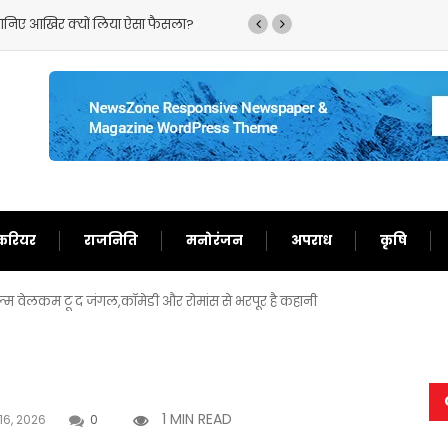
र क्यों लिया ऐसा फैसला?
‘गदर 2’ ने सनी देओल के लौटाए अच्छ
करियर
राजनिति
मनोरंजन
अपराध
कृषि
म वेलकम टू द जंगल,कॉमेडी और रोमांस से भरपूर है कहानी
1 MIN READ
16, 2026
0