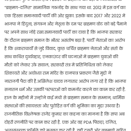
“ब्राह्मण-दलित” सामाजिक गठजोड़ के साथ गया था. 2012 में इस वर्ग का
एक हिस्सा समाजवादी पार्टी की ओर झुका. इसके बाद 2017 और 2022 में
भाजपा ने हिंदुत्व, संगठन और नेतृत्व के दम पर ब्राह्मण वोट को बड़े पैमाने
पर अपने साथ जोड़े रखा.समाजवादी पार्टी का दावा है कि भाजपा सरकार
के दौरान ब्राह्मण समाज के भीतर असंतोष बढ़ा है. पार्टी नेताओं का आरोप
है कि शंकराचार्यों से जुड़े विवाद, कुछ चर्चित ब्राह्मण नेताओं और संतों के
साथ कथित दुर्व्यवहार, एनकाउंटर की घटनाओं में ब्राह्मण युवाओं की
मौतों को लेकर उठे सवाल, सरकारी तंत्र में प्रतिनिधित्व को लेकर
शिकायतें और अयोध्या राम मंदिर के दानपात्र प्रकरण जैसे मुद्दों ने
नाराजगी पैदा की है.अखिलेश यादव लगातार आरोप लगा रहे हैं कि भाजपा
सनातन धर्म और उसकी परंपराओं को कमजोर करने का काम कर रही है.
हाल के महीनों में उन्होंने कई मंचों से ब्राह्मण समाज के सम्मान, धार्मिक
संस्थाओं की स्वायत्तता और पुरोहित वर्ग की भूमिका का मुद्दा उठाया है।
राजनीतिक विश्लेषक राजेंद्र कुमार का कहना का मानना है कि सपा अब
दोहरी रणनीति पर काम कर रही है. एक ओर वह PDA पिछड़ा, दलित,
अल्पसंख्यक फॉर्मूले को मजबूत कर रही है, वहीं दूसरी ओर ब्राह्मणों सहित