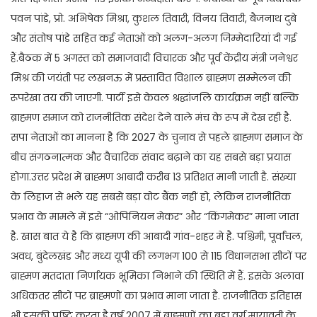
पवन पांडे, प्रो. अभिषेक मिश्रा, कुशल तिवारी, विनय तिवारी, बैजनाथ दुबे
और संतोष पांडे सहित कई नेताओं को अलग-अलग जिम्मेदारियां दी गई
हैं.बैठक में 5 अगस्त को समाजवादी विचारक और पूर्व केंद्रीय मंत्री जनेश्वर
मिश्र की जयंती पर लखनऊ में प्रस्तावित विशाल ब्राह्मण सम्मेलन की
रूपरेखा तय की जाएगी. पार्टी इसे केवल श्रद्धांजलि कार्यक्रम नहीं बल्कि
ब्राह्मण समाज को राजनीतिक संदेश देने वाले मंच के रूप में देख रही है.
सपा नेताओं का मानना है कि 2027 के चुनाव से पहले ब्राह्मण समाज के
बीच संगठनात्मक और वैचारिक संवाद बढ़ाने का यह सबसे बड़ा प्रयास
होगा.उत्तर प्रदेश में ब्राह्मण आबादी करीब 13 प्रतिशत मानी जाती है. संख्या
के लिहाज से भले यह सबसे बड़ा वोट बैंक नहीं हो, लेकिन राजनीतिक
प्रभाव के मामले में इसे “ओपिनियन मेकर” और “किंगमेकर” माना जाता
है. खास बात ये है कि ब्राह्मण की आबादी गांव-शहर मे है. पश्चिमी, पूर्वांचल,
अवध, बुंदेलखंड और मध्य यूपी की लगभग 100 से 115 विधानसभा सीटों पर
ब्राह्मण मतदाता निर्णायक भूमिका निभाने की स्थिति में हैं. इसके अलावा
अधिकतर सीटों पर ब्राह्मणों का प्रभाव माना जाता है. राजनीतिक इतिहास
भी इसकी पुष्टि करता है.वर्ष 2007 में ब्राह्मणों का बड़ा वर्ग मायावती के