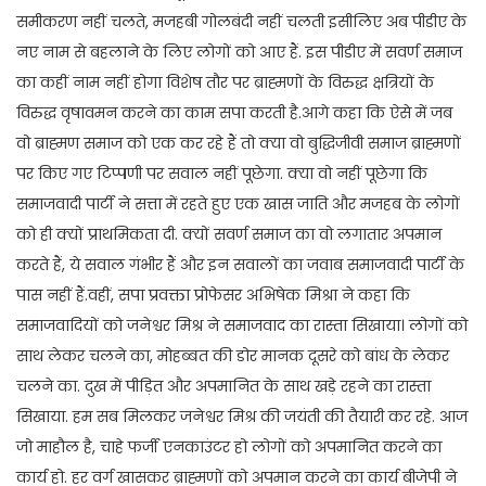
समीकरण नहीं चलते, मजहबी गोलबंदी नहीं चलती इसीलिए अब पीडीए के
नए नाम से बहलाने के लिए लोगों को आए हैं. इस पीडीए में सवर्ण समाज
का कहीं नाम नहीं होगा विशेष तौर पर ब्राह्मणों के विरुद्ध क्षत्रियों के
विरुद्ध वृषावमन करने का काम सपा करती है.आगे कहा कि ऐसे में जब
वो ब्राह्मण समाज को एक कर रहे हैं तो क्या वो बुद्धिजीवी समाज ब्राह्मणों
पर किए गए टिप्पणी पर सवाल नहीं पूछेगा. क्या वो नहीं पूछेगा कि
समाजवादी पार्टी ने सत्ता में रहते हुए एक खास जाति और मजहब के लोगों
को ही क्यों प्राथमिकता दी. क्यों सवर्ण समाज का वो लगातार अपमान
करते हैं, ये सवाल गंभीर हैं और इन सवालों का जवाब समाजवादी पार्टी के
पास नहीं हैं.वहीं, सपा प्रवक्ता प्रोफेसर अभिषेक मिश्रा ने कहा कि
समाजवादियों को जनेश्वर मिश्र ने समाजवाद का रास्ता सिखाया। लोगों को
साथ लेकर चलने का, मोहब्बत की डोर मानक दूसरे को बांध के लेकर
चलने का. दुख में पीड़ित और अपमानित के साथ खड़े रहने का रास्ता
सिखाया. हम सब मिलकर जनेश्वर मिश्र की जयंती की तैयारी कर रहे. आज
जो माहौल है, चाहे फर्जी एनकाउंटर हो लोगों को अपमानित करने का
कार्य हो. हर वर्ग खासकर ब्राह्मणों को अपमान करने का कार्य बीजेपी ने