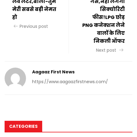
लव लेटर,बोला-तुम
गैस,नहीं लगेगी
मेरी सबसे बड़ी नेमत
सिक्योरिटी
हो
फीस!LPG छोड़
PNG कनेक्शन लेने
Previous post
वालों के लिए
निकली ऑफर
Next post
Aagaaz First News
https://www.aagaazfirstnews.com/
CATEGORIES