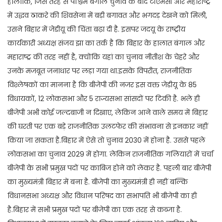
हालांकि, जिस तरह से पश्चिम बंगाल चुनाव के बाद टीएमसी और महाराष्ट्र
में उद्धव ठाकरे की शिवसेना में बड़ी बगावत और भगदड़ देखने को मिली,
उसने बिहार में जेडीयू की चिंता बढ़ा दी है. इसपर जदयू के राष्ट्रीय
कार्यकारी अध्यक्ष संजय झा का तर्क है कि बिहार के हालात बंगाल और
महाराष्ट्र की तरह नहीं है, क्योंकि यहां का चुनाव नीतीश के चेहरे और
उनके मजबूत जनाधार पर लड़ा गया था.इसके विपरीत, राजनीतिक
विश्लेषकों का मानना है कि बीजेपी की नजर इस वक्त जेडीयू के 85
विधायकों, 12 लोकसभा और 5 राज्यसभा सांसदों पर टिकी है. भले ही
बीजेपी अभी कोई जल्दबाजी न दिखाए, लेकिन आने वाले समय में बिहार
की घरती पर एक बड़े राजनीतिक उलटफेर की संभावना से इनकार नहीं
किया जा सकता है.बिहार में ऐसे तो चुनाव 2030 में होना है. उससे पहले
लोकसभा का चुनाव 2029 में होगा. लेकिन राजनीतिक गलियारों में चर्चा
बीजेपी के सभी प्रमुख पदों पर काबिज होने को लेकर है. पहली बार बीजेपी
का मुख्यमंत्री बिहार में बना है. बीजेपी का मुख्यमंत्री ही नहीं बल्कि
विधानसभा अध्यक्ष और विधान परिषद का सभापति भी बीजेपी का ही
है.बिहार में सभी प्रमुख पदों पर बीजेपी का एक तरह से कब्जा है.