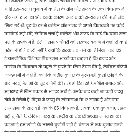
का समर्थन जरूरी है, यानी सम्राट चौधरी को केवल 7 और विधायक
चाहिए.राज्यसभा चुनाव में कांग्रेस के तीन और राजद के एक विधायक ने
वोट नहीं डाला था और इसके कारण एनडीए को राज्यसभा की पांचो सीट
मिल गई थी. टूट के डर से कांग्रेस और राजद ने अपने विधायकों पर कोई
कार्रवाई नहीं की, लेकिन चर्चा है कांग्रेस और राजद के कई विधायक सत्ता
पक्ष के संपर्क में है. ऐसे में सम्राट चौधरी को सरकार बनाने में कहीं से कोई
परेशानी होने वाली नहीं है क्योंकि सरकार बनाने का मैजिक नंबर 122
है.राजनीतिक विशेषज्ञ प्रिय रंजन भारती का कहना है कि राजद और
कांग्रेस के विधायक तो पहले से टूटने के लिए तैयार बैठे हैं, लेकिन बीजेपी
जल्दबाजी में नहीं है. क्योंकि नीतीश कुमार के मुख्यमंत्री कुर्सी छोड़ने के
बाद जदयू नेताओं के सूर बीजेपी की तरह ही दिख रहे हैं.पश्चिम बंगाल और
महाराष्ट्र में जिस प्रकार से भगदड़ मची है, उसके बाद कहीं ना कहीं जदयू
खेमे में बेचैनी है. बिहार में जदयू के लोकसभा के 12 सांसद हैं और पांच
राज्यसभा के सांसद हैं जबकि 85 विधायक है, सबको एकजुट बनाए रखना
बड़ी चुनौती है. लेकिन जदयू के राष्ट्रीय कार्यकारी अध्यक्ष संजय झा का
कहना है हम लोगों के सामने चुनौती नहीं है. बंगाल में एक चुनाव हारने