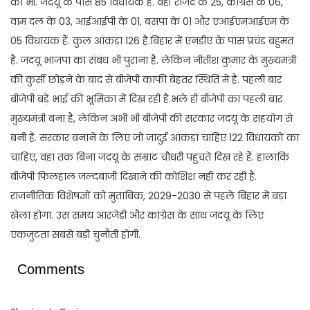
को भी. जदयू के पास 85 विधायक हैं. वहीं राजद के 25, कांग्रेस के 06,
वाम दल के 03, आईआईपी के 01, बसपा के 01 और एआईएमआईएम के
05 विधायक हैं. कुल आंकड़ा 126 है.बिहार में एनडीए के पास प्रचंड बहुमत
है. जदयू भाजपा का संबंध भी पुराना है. लेकिन नीतीश कुमार के मुख्यमंत्री
की कुर्सी छोड़ने के बाद से बीजेपी काफी बेहतर स्थिति में है. पहली बार
बीजेपी बड़े भाई की भूमिका में दिख रही है.भले ही बीजेपी का पहली बार
मुख्यमंत्री बना है, लेकिन अभी भी बीजेपी की सरकार जदयू के सहयोग से
बनी है. सरकार बनाने के लिए जो जादुई आंकड़ा चाहिए 122 विधायकों का
चाहिए, वहां तक बिना जदयू के सम्राट चौधरी पहुंचते दिख रहे हैं. हालांकि
बीजेपी फिलहाल जल्दबाजी दिखाने की कोशिश नहीं कर रही है.
राजनीतिक विशेषज्ञों को मुताबिक, 2029-2030 से पहले बिहार में बड़ा
खेला होगा. उस समय आरजेडी और कांग्रेस के साथ जदयू के लिए
एकजुटता सबसे बड़ी चुनौती होगी.
Comments