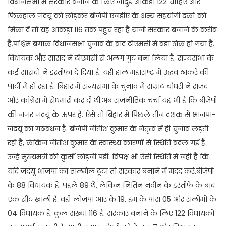
विधानसभा में सरकार बनाने के लिए जादुई आंकड़ा 122 चाहिए और
फिलहाल जदयू को छोड़कर बीजेपी एनडीए के अन्य सहयोगी दलों को
मिला दें तो यह आंकड़ा 116 तक पहुंच रहा है यानी सरकार बनाने के करीब
है.पश्चिम बंगाल विधानसभा चुनाव के बाद टीएमसी में बड़ा खेल हो गया है.
विधायक और सांसद ने टीएमसी से अलग गुट बना लिया है. राज्यसभा के
कई सांसदों ने इस्तीफा दे दिया है. यही हाल महाराष्ट्र में उद्धव ठाकरे की
पार्टी में हो रहा है. बिहार में राज्यसभा के चुनाव में सम्राट चौधरी ने राजद
और कांग्रेस में सेंधमारी कर दी थी.अब राजनीतिक चर्चा यह भी है कि बीजेपी
की नजर जदयू के ऊपर है. ऐसे तो बिहार में पिछले तीन दशक से भाजपा-
जदयू का गठबंधन है. बीजेपी नीतीश कुमार के नेतृत्व में ही चुनाव लड़ती
रही है, लेकिन नीतीश कुमार के स्वास्थ्य कारणों से स्थिति बदल गई है.
उन्हें मुख्यमंत्री की कुर्सी छोड़नी पड़ी. विपक्ष भी ऐसी स्थिति में नहीं है कि
यदि जदयू भाजपा का तालमेल टूटा तो सरकार बनाने में मदद करे.बीजेपी
के 88 विधायक हैं. पहले 89 थे, लेकिन नितिन नवीन के इस्तीफे के बाद
एक सीट खाली है. वहीं लोजपा आर के 19, हम के पास 05 और रालोमो के
04 विधायक हैं. कुल संख्या 116 है. सरकार बनाने के लिए 122 विधायकों