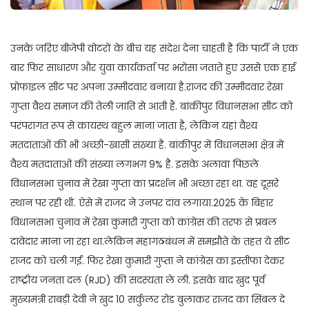
उनके जरिए बीजेपी वोटरों के बीच यह संदेश देना चाहती है कि पार्टी ने एक
बार फिर साधारण और युवा कार्यकर्ता पर भरोसा जताते हुए उससे एक हाई
प्रोफाइल सीट पर अपना उम्मीदवार बनाया है.राजद की उम्मीदवार रेखा
गुप्ता वैश्य समाज की तेली जाति से आती हैं. बांकीपुर विधानसभा सीट को
परंपरागत रूप से कायस्थ बहुल माना जाता है, लेकिन यहां वैश्य
मतदाताओं की भी अच्छी-खासी संख्या है. बांकीपुर में विधानसभा क्षेत्र में
वैश्य मतदाताओं की संख्या लगभग 9% है. इसके अलावा पिछले
विधानसभा चुनाव में रेखा गुप्ता का प्रदर्शन भी अच्छा रहा था. वह दूसरे
स्थान पर रही थीं. ऐसे में राजद ने उनपर दांव लगाया.2025 के बिहार
विधानसभा चुनाव में रेखा कुमारी गुप्ता को कांग्रेस की तरफ से प्रबल
दावेदार माना जा रहा था.लेकिन महागठबंधन में समझौते के तहत ये सीट
राजद को चली गईं. फिर रेखा कुमारी गुप्ता ने कांग्रेस का इस्तीफा देकर
राष्ट्रीय जनता दल (RJD) की सदस्यता ले ली. इसके बाद खुद पूर्व
मुख्यमंत्री राबड़ी देवी ने खुद 10 सर्कुलर रोड बुलाकर राजद का सिंबल दे