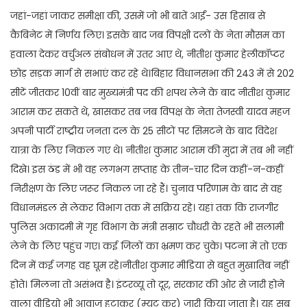
जहां-जहां जाकर समीक्षा की, उसमें जो भी बातें आईं- उस हिसाब से
कैबिनेट में निर्णय लिए। इसके बाद जब विपक्षी दलों के नेता मौसम का
हवाला देकर वर्चुअल संबोधन में उतर आए थे, नीतीश कुमार हेलीकॉप्टर
छोड़ सड़क मार्ग से सभाएं कर रहे थे।बिहार विधानसभा की 243 में से 202
सीटें जीतकर 10वीं बार मुख्यमंत्री पद की शपथ लेने के बाद नीतीश कुमार
आराम कर सकते थे, खासकर तब जब विपक्ष के नेता तेजस्वी यादव महज
अपनी पार्टी राष्ट्रीय जनता दल के 25 सीटों पर सिमटने के बाद विदेश
यात्रा के लिए निकल गए थे। नीतीश कुमार आराम की मुद्रा में तब भी नहीं
दिखे। इस ठंड में भी वह लगभग सप्ताह के तीन-चार दिन कहीं-न-कहीं
निरीक्षण के लिए जरूर निकल जा रहे हैं। चुनाव परिणाम के बाद से वह
विधानमंडल से लेकर विभाग तक में सक्रिय रहे। यहां तक कि राजगीर
पुलिस अकादमी में गृह विभाग के मंत्री सम्राट चौधरी के रहते भी सलामी
लेने के लिए पहुंच गए। कई जिलों का भ्रमण कर चुके। पटना में तो एक
दिन में कई जगह वह घूम रहे।नीतीश कुमार मीडिया से बहुत मुखातिब नहीं
होते। मिलना तो असंभव है। इंटरव्यू तो दूर, सरकार की ओर से जारी होने
वाला वीडियो भी आवाज हटाकर (म्यूट कर) जारी किया जाता है। यह सब