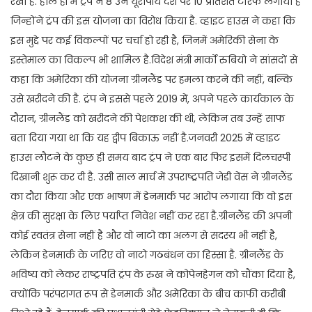
रखा है. हाल ही में ट्रंप ने 8 उन यूरोपीय देश पर 10 प्रतिशत टैरिफ लगाया है
जिन्होंने ट्रंप की इस योजना का विरोध किया है. व्हाइट हाउस ने कहा कि
इस मुद्दे पर कई विकल्पों पर चर्चा हो रही है, जिनमें अमेरिकी सेना के
इस्तेमाल का विकल्प भी शामिल है.विदेश मंत्री मार्को रुबियो ने सांसदों से
कहा कि अमेरिका की योजना ग्रीनलैंड पर हमला करने की नहीं, बल्कि
उसे खरीदने की है. ट्रंप ने इससे पहले 2019 में, अपने पहले कार्यकाल के
दौरान, ग्रीनलैंड को खरीदने की पेशकश की थी, लेकिन तब उन्हें साफ
बता दिया गया था कि यह द्वीप बिकाऊ नहीं है.जनवरी 2025 में व्हाइट
हाउस लौटने के कुछ ही समय बाद ट्रंप ने एक बार फिर इसमें दिलचस्पी
दिखानी शुरू कर दी है. उसी साल मार्च में उपराष्ट्रपति जेडी वेंस ने ग्रीनलैंड
का दौरा किया और एक भाषण में डेनमार्क पर आरोप लगाया कि वो इस
क्षेत्र की सुरक्षा के लिए पर्याप्त निवेश नहीं कर रहा है.ग्रीनलैंड की अपनी
कोई स्वतंत्र सेना नहीं है और वो नाटो का अलग से सदस्य भी नहीं है,
लेकिन डेनमार्क के जरिए वो नाटो गठबंधन का हिस्सा है. ग्रीनलैंड के
भविष्य को लेकर राष्ट्रपति ट्रंप के रुख ने कोपेनहेगन को चौंका दिया है,
क्योंकि परंपरागत रूप से डेनमार्क और अमेरिका के बीच काफी करीबी