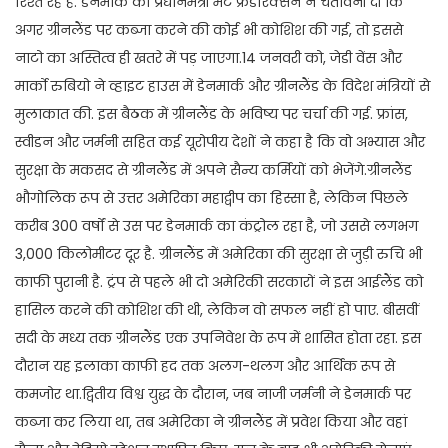
रिश्ते रहे हैं. डेनमार्क की प्रधानमंत्री मेटे फ्रेडरिक्सन ने चेतावनी दी कि
अगर ग्रीनलैंड पर कब्जा करने की कोई भी कोशिश की गई, तो इससे
नाटो का अस्तित्व ही खतरे में पड़ जाएगा.14 जनवरी को, जेडी वेंस और
मार्को रुबियो ने व्हाइट हाउस में डेनमार्क और ग्रीनलैंड के विदेश मंत्रियों से
मुलाकात की. इस बैठक में ग्रीनलैंड के भविष्य पर चर्चा की गई. फ्रांस,
स्वीडन और जर्मनी सहित कई यूरोपीय देशों ने कहा है कि वो अभ्यास और
सुरक्षा के मकसद से ग्रीनलैंड में अपने सैन्य कर्मियों को भेजेंगे.ग्रीनलैंड
भौगोलिक रूप से उत्तर अमेरिका महाद्वीप का हिस्सा है, लेकिन पिछले
करीब 300 वर्षों से उस पर डेनमार्क का कंट्रोल रहा है, जो उससे लगभग
3,000 किलोमीटर दूर है. ग्रीनलैंड में अमेरिका की सुरक्षा से जुड़ी रुचि भी
काफी पुरानी है. ट्रंप से पहले भी दो अमेरिकी सरकारों ने इस आईलैंड को
हासिल करने की कोशिश की थी, लेकिन वो सफल नहीं हो पाए. बीसवीं
सदी के मध्य तक ग्रीनलैंड एक उपनिवेश के रूप में शासित होता रहा. इस
दौरान यह इलाका काफी हद तक अलग-थलग और आर्थिक रूप से
कमजोर था.द्वितीय विश्व युद्ध के दौरान, जब नाजी जर्मनी ने डेनमार्क पर
कब्जा कर लिया था, तब अमेरिका ने ग्रीनलैंड में प्रवेश किया और वहां