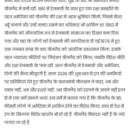
सैन्य और रेडियो स्टेशन स्थापित किए. युद्ध के बाद भी अमेरिकी सेनाएं
ग्रीनलैंड में बनी रहीं. 1951 में डेनमार्क के साथ हुए एक रक्षा समझौते के
तहत अमेरिका को ग्रीनलैंड की रक्षा में अहम भूमिका मिली, जिसमें सैन्य
अड्डे बनाने और उन्हें बनाए रखने का अधिकार भी शामिल था. 1953 में
ग्रीनलैंड को औपचारिक रूप से डेनमार्क साम्राज्य का हिस्सा बना दिया
गया और वहां के लोगों को डेनमार्क की नागरिकता दी गई.1979 में हुए
एक जनमत संग्रह के बाद ग्रीनलैंड को आंतरिक स्वशासन मिला. इसके
तहत ज्यादातर नीतियों पर नियंत्रण ग्रीनलैंड को मिला, जबकि विदेश नीति
और रक्षा डेनमार्क के पास रही. आज ग्रीनलैंड में डेनमार्क और अमेरिका,
दोनों की सैन्य मौजूदगी है. साल 2026 की शुरुआत में ट्रंप की धमकियों
पर प्रतिक्रिया देते हुए ग्रीनलैंड के प्रधानमंत्री नीलसन ने कहा, अब और
दबाव नहीं, अब और इशारे नहीं. अब ग्रीनलैंड को हड़पने के सपने नहीं.हाल
ही में एक सर्वे सामने आया. इस सर्वे में बताया गया है कि ग्रीनलैंड के 85
फीसदी लोगों ने अमेरिका में शामिल होने का विरोध किया. साथ ही देश में
ट्रंप के खिलाफ विरोध प्रदर्शन भी हो रहे हैं. ग्रीनलैंड बिकाऊ नहीं है के नारे
लगाए जा रहे हैं.