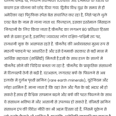
योजना बनाई थी, लेकिन तकनीकी दिक्कतों और डेनमार्क के विरोध के
कारण इस योजना को छोड़ दिया गया. द्वितीय विश्व युद्ध के समय से ही
अमेरिका यहां पिटुफिक स्पेस बेस संचालित कर रहा है, जिसे पहले थुले
एयर बेस के नाम से जाना जाता था. फिलहाल, इसका इस्तेमाल मिसाइल
निगरानी के लिए किया जाता है.ग्रीनलैंड का लगभग 80 प्रतिशत हिस्सा
बर्फ से ढका हुआ है, इसलिए ज्यादातर लोग दक्षिण-पश्चिमी तट पर,
राजधानी नूक के आसपास रहते हैं. ग्रीनलैंड की अर्थव्यवस्था मुख्य रूप से
मछली पकड़ने पर आधारित है और इसे डेनमार्क सरकार से बड़ी मात्रा में
आर्थिक सहायता (सब्सिडी) मिलती है.इसी के साथ हाल के सालों में
ग्रीनलैंड सोने की चिड़िया बनता जा रहा है. ग्रीनलैंड के प्राकृतिक संसाधनों
में दिलचस्पी तेजी से बढ़ी है. दरअसल, लगातार बर्फ के पिघलने से अब
इलाके में दुर्लभ पृथ्वी खनिज (rare earth minerals), यूरेनियम और
लोहा शामिल हैं. माना जाता है कि यहां तेल और गैस के बड़े भंडार भी हो
सकते हैं.साथ ही वैश्विक तापमान बढ़ने और बर्फ की परत पिघलने के साथ
ये संसाधन भविष्य में और आसानी से उपलब्ध हो सकते हैं. कीमती खनिज
संसाधन ट्रंप की विदेश नीति का भी अहम हिस्सा रहे हैं, जिसमें यूक्रेन से