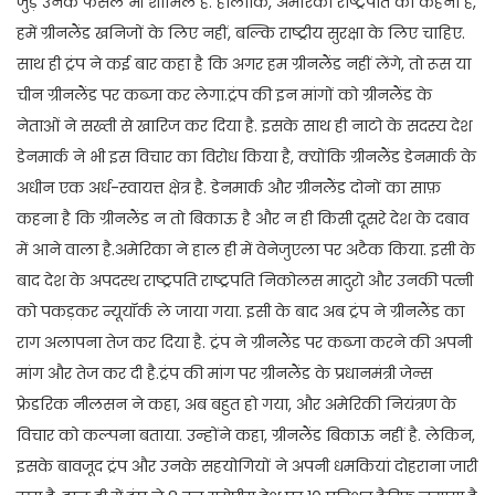
जुड़े उनके फैसले भी शामिल हैं. हालांकि, अमेरिकी राष्ट्रपति का कहना है,
हमें ग्रीनलैंड खनिजों के लिए नहीं, बल्कि राष्ट्रीय सुरक्षा के लिए चाहिए.
साथ ही ट्रंप ने कई बार कहा है कि अगर हम ग्रीनलैंड नहीं लेंगे, तो रूस या
चीन ग्रीनलैंड पर कब्जा कर लेगा.ट्रंप की इन मांगों को ग्रीनलैंड के
नेताओं ने सख्ती से खारिज कर दिया है. इसके साथ ही नाटो के सदस्य देश
डेनमार्क ने भी इस विचार का विरोध किया है, क्योंकि ग्रीनलैंड डेनमार्क के
अधीन एक अर्ध-स्वायत्त क्षेत्र है. डेनमार्क और ग्रीनलैंड दोनों का साफ़
कहना है कि ग्रीनलैंड न तो बिकाऊ है और न ही किसी दूसरे देश के दबाव
में आने वाला है.अमेरिका ने हाल ही में वेनेजुएला पर अटैक किया. इसी के
बाद देश के अपदस्थ राष्ट्रपति राष्ट्रपति निकोलस मादुरो और उनकी पत्नी
को पकड़कर न्यूयॉर्क ले जाया गया. इसी के बाद अब ट्रंप ने ग्रीनलैंड का
राग अलापना तेज कर दिया है. ट्रंप ने ग्रीनलैंड पर कब्जा करने की अपनी
मांग और तेज कर दी है.ट्रंप की मांग पर ग्रीनलैंड के प्रधानमंत्री जेन्स
फ्रेडरिक नीलसन ने कहा, अब बहुत हो गया, और अमेरिकी नियंत्रण के
विचार को कल्पना बताया. उन्होंने कहा, ग्रीनलैंड बिकाऊ नहीं है. लेकिन,
इसके बावजूद ट्रंप और उनके सहयोगियों ने अपनी धमकियां दोहराना जारी