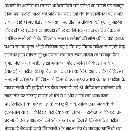
धांधली के आरोपों के कारण अधिकारियों को परीक्षा रद्द करने पर मजबूर
होना पड़ा. इससे भारत की प्रतियोगी परीक्षाओं की विश्वसनीयता पर गंभीर
सवाल खड़े हो गए हैं.इस घटनाक्रम पर तीखी प्रतिक्रिया देते हुए, यूनाइटेड
डॉक्टर्स फ्रंट (UDF) के अध्यक्ष डॉ. लक्ष्य मित्तल ने इस कथित रैकेट में
शामिल सभी लोगों के खिलाफ सख्त कार्रवाई की मांग की है, चाहे उनका
प्रभाव या पद कुछ भी हो.विडंबना यह है कि यह विवाद परीक्षा से पहले केंद्र
सरकार द्वारा घोषित सुरक्षा उपायों की एक लंबी सीरीज के बावजूद पैदा
हुआ. पिछले महीने ही, शिक्षा मंत्रालय और राष्ट्रीय चिकित्सा आयोग
(NMC) ने परीक्षा की शुचिता बनाए रखने के लिए देश भर के चिकित्सा
संस्थानों को सख्त निर्देश जारी किए थे.एक मुख्य उपाय के तहत परीक्षा के
दौरान छात्रों की छुट्टियों पर रोक लगा दी गई थी. मेडिकल कॉलेजों को
खास तौर पर सलाह दी गई थी कि वे 2 और 3 मई को असाधारण
परिस्थितियों के अलावा छात्रों को छुट्टी न दें, ताकि छात्र नेटवर्क के
दुरुपयोग या डमी कैंडिडेट जैसे रैकेट को रोका जा सके.हालांकि,इस ताजा
घटना ने उन आशंकाओं को और पुख्ता कर दिया है कि संगठित परीक्षा
धोखाधड़ी नेटवर्क कड़ी निगरानी और सुरक्षा तंत्र के बावजूद खामियों का