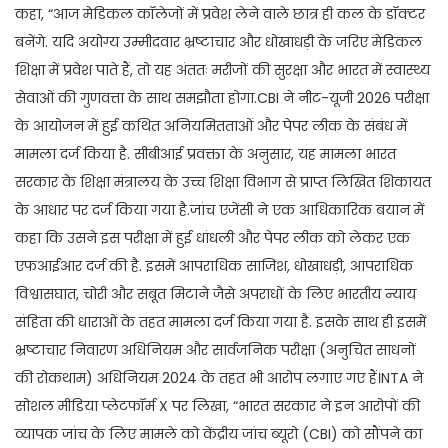
कहा, “आज मेडिकल कॉलेजों में प्रवेश लेने वाले छात्र ही कल के डॉक्टर
बनेंगे. यदि अयोग्य उम्मीदवार भ्रष्टाचार और धोखाधड़ी के जरिए मेडिकल
शिक्षा में प्रवेश पाते हैं, तो यह अंततः मरीजों की सुरक्षा और भारत में स्वास्थ्य
सेवाओं की गुणवत्ता के साथ समझौता होगा.CBI ने नीट-यूजी 2026 परीक्षा
के आयोजन में हुई कथित अनियमितताओं और पेपर लीक के संबंध में
मामला दर्ज किया है. सीबीआई प्रवक्ता के अनुसार, यह मामला भारत
सरकार के शिक्षा मंत्रालय के उच्च शिक्षा विभाग से प्राप्त लिखित शिकायत
के आधार पर दर्ज किया गया है.जांच एजेंसी ने एक आधिकारिक बयान में
कहा कि उसने इस परीक्षा में हुई धांधली और पेपर लीक को लेकर एक
एफआईआर दर्ज की है. इसमें आपराधिक साजिश, धोखाधड़ी, आपराधिक
विश्वासघात, चोरी और सबूत मिटाने जैसे अपराधों के लिए भारतीय न्याय
संहिता की धाराओं के तहत मामला दर्ज किया गया है. इसके साथ ही इसमें
भ्रष्टाचार निवारण अधिनियम और सार्वजनिक परीक्षा (अनुचित साधनों
की रोकथाम) अधिनियम 2024 के तहत भी आरोप लगाए गए हैं।NTA ने
सोशल मीडिया प्लेटफॉर्म X पर लिखा, “भारत सरकार ने इन आरोपों की
व्यापक जांच के लिए मामले को केंद्रीय जांच ब्यूरो (CBI) को सौंपने का