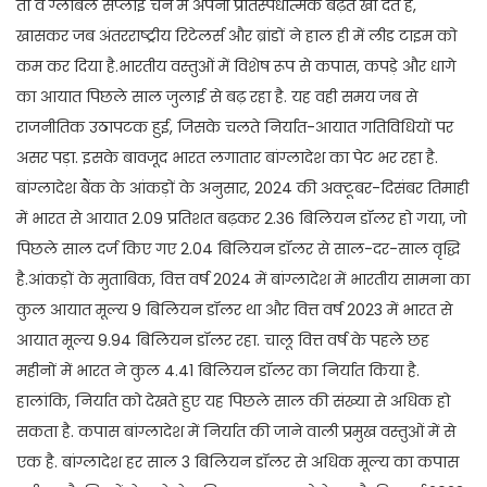
तो वे ग्लोबल सप्लाई चैन में अपनी प्रतिस्पर्धात्मक बढ़त खो देते हैं,
खासकर जब अंतरराष्ट्रीय रिटेलर्स और ब्रांडों ने हाल ही में लीड टाइम को
कम कर दिया है.भारतीय वस्तुओं में विशेष रूप से कपास, कपड़े और धागे
का आयात पिछले साल जुलाई से बढ़ रहा है. यह वही समय जब से
राजनीतिक उठापटक हुई, जिसके चलते निर्यात-आयात गतिविधियों पर
असर पड़ा. इसके बावजूद भारत लगातार बांग्लादेश का पेट भर रहा है.
बांग्लादेश बैंक के आंकड़ों के अनुसार, 2024 की अक्टूबर-दिसंबर तिमाही
में भारत से आयात 2.09 प्रतिशत बढ़कर 2.36 बिलियन डॉलर हो गया, जो
पिछले साल दर्ज किए गए 2.04 बिलियन डॉलर से साल-दर-साल वृद्धि
है.आंकड़ों के मुताबिक, वित्त वर्ष 2024 में बांग्लादेश में भारतीय सामना का
कुल आयात मूल्य 9 बिलियन डॉलर था और वित्त वर्ष 2023 में भारत से
आयात मूल्य 9.94 बिलियन डॉलर रहा. चालू वित्त वर्ष के पहले छह
महीनों में भारत ने कुल 4.41 बिलियन डॉलर का निर्यात किया है.
हालांकि, निर्यात को देखते हुए यह पिछले साल की संख्या से अधिक हो
सकता है. कपास बांग्लादेश में निर्यात की जाने वाली प्रमुख वस्तुओं में से
एक है. बांग्लादेश हर साल 3 बिलियन डॉलर से अधिक मूल्य का कपास