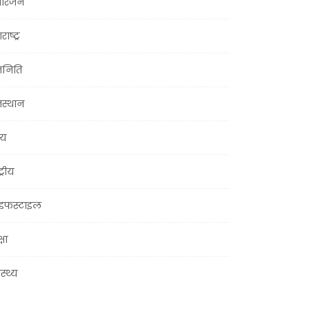
ोरंजन
राष्ट्र
जनिति
जस्थान
्य
ट्रीय
इफस्टाइल
्षा
ास्थ्य