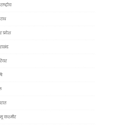
राष्ट्रीय
राध
र प्रदेश
तराखंड
ियर
षि
ल
जरात
मू कश्मीर