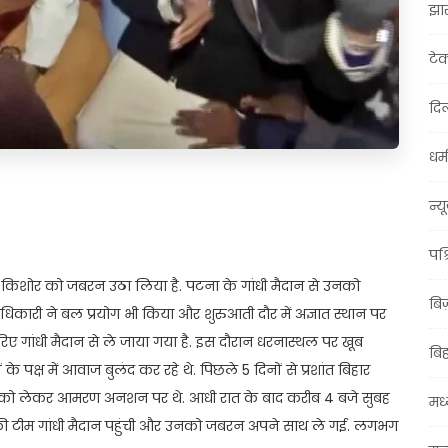
झा
टे
दिल
धर्म
t
ail
Share
न्य
पश्
ांत किशोर को जबरन उठा लिया है. पटना के गांधी मैदान से उनको
बि
िकारी ने बल प्रयोग भी किया और शुरुआती दौर में अज्ञात स्थान पर
रिए गांधी मैदान से ले जाया गया है. इस दौरान धरनास्थल पर खूब
बि
े पक्ष में आवाज बुलंद कर रहे थे. पिछले 5 दिनों से प्रशांत बिहार
ंग को लेकर आमरण अनशन पर थे. आधी रात के बाद करीब 4 बजे सुबह
मध्
स की टीम गांधी मैदान पहुंची और उनको जबरन अपने साथ ले गई. लगभग