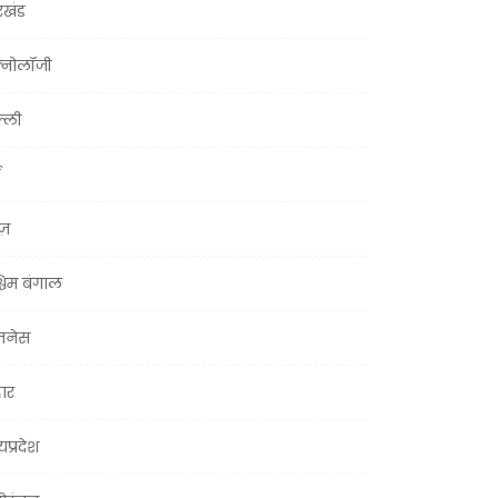
रखंड
क्नोलॉजी
्ली
ूज़
चिम बंगाल
ज़नेस
हार
यप्रदेश