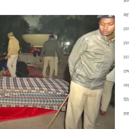
मन
महा
रा
रा
राज
राष्
ला
शिक
स्व