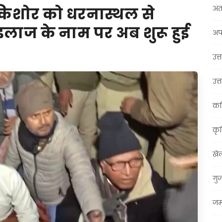
अंत
 किशोर को धरनास्थल से
लाज के नाम पर अब शुरू हुई
अप
उत्त
उत्
कर
कृ
खे
गु
जम्