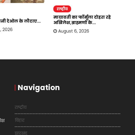
राष्ट्रीय
र
मायावती का फॉर्मूला दोहरा रहे
सनी देओल के लौटाए...
बा
अखिलेश,ब्राह्मणों के...
हस
, 2026
August 6, 2026
Navigation
राष्ट्रीय
बिहार
शिश
झारखंड