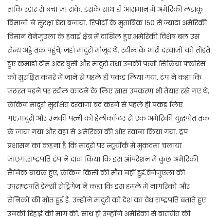
ताकि रडार से बचा जा सके. इसके साथ ही आसमान में अमेरिकी लड़ाकू
विमानों ने सुरक्षा घेरा बनाया. रिपोर्टों के मुताबिक 150 से ज्यादा अमेरिकी
विमान वेनेजुएला के हवाई क्षेत्र में दाखिल हुए.अमेरिकी विशेष बल उस
सैन्य अड्डे तक पहुंचे, जहां मादुरो मौजूद थे. स्टील के भारी दरवाजों को तोड़ते
हुए कमांडो टीम अंदर घुसी और मादुरो तथा उनकी पत्नी सिलिया फ्लोरेस
को सुरक्षित कमरे में जाने से पहले ही पकड़ लिया गया. ट्रंप ने कहा कि
जरूरत पड़ने पर स्टील काटने के लिए खास उपकरण भी तैयार रखे गए थे,
लेकिन मादुरो सुरक्षित दरवाजा बंद करने से पहले ही पकड़ लिए
गए.मादुरो और उनकी पत्नी को हेलीकॉप्टर से एक अमेरिकी युद्धपोत तक
ले जाया गया और वहां से अमेरिका की ओर रवाना किया गया. ट्रंप
प्रशासन का कहना है कि मादुरो पर न्यूयॉर्क में मुकदमा चलाया
जाएगा.राष्ट्रपति ट्रंप ने दावा किया कि इस ऑपरेशन में कुछ अमेरिकी
सैनिक घायल हुए, लेकिन किसी की मौत नहीं हुई.वेनेजुएला की
उपराष्ट्रपति डेल्सी रोड्रिगेज ने कहा कि इस हमले में नागरिकों और
सैनिकों की मौत हुई है. उन्होंने मादुरो को देश का वैध राष्ट्रपति बताते हुए
उनकी रिहाई की मांग की. साथ ही उन्होंने अमेरिका से बातचीत की