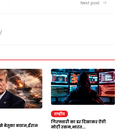
Next post
/
राष्ट्रीय
र
गिरफ्तारी का डर दिखाकर ऐंठी
ईर
र से बेतुका बयान,ईरान
मोटी रकम,भारत...
अम