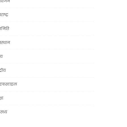
ोरंजन
राष्ट्र
जनिति
जस्थान
्य
ट्रीय
इफस्टाइल
्षा
ास्थ्य