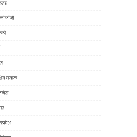
रखंड
क्नोलॉजी
्ली
ूज़
चिम बंगाल
ज़नेस
हार
यप्रदेश