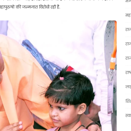
मन
पुरुषों की जन्मजात विरोधी रही है.
महा
रा
रा
राज
राष्
ला
शिक
स्व