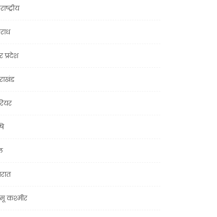
राष्ट्रीय
राध
र प्रदेश
तराखंड
ियर
षि
ल
जरात
मू कश्मीर