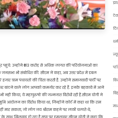
झा
टे
दिल
धर्म
t
ail
Share
न्य
ुर पहुंचे. उन्होंने ₹613 करोड़ से अधिक लागत की परियोजनाओं का
पश्
जनसभा भी संबोधित की. सीएम ने कहा, अब उत्तर प्रदेश में डबल
ार ग्राम पंचायतों की चिंता करती है. उन्होंने समाजवादी पार्टी पर
बि
ाम पर बांटने वाले लोग आपको कमजोर कर रहे हैं. इनके बहकावे में आने
बि
 भी नहीं किया, ये महापुरुषों की जन्मजात विरोधी रही है.सीएम योगी ने
मूभि आंदोलन का विरोध किया था, जिन्होंने कोर्ट में कहा था कि राम
मध्
र नहीं मार सकता, जो लोग जय श्रीराम कहने पर लाठी चलाते थे,
था के साथ खिलवाड़ हो रहा है.सपा पर हमलावर सीएम योगी ने कहा कि