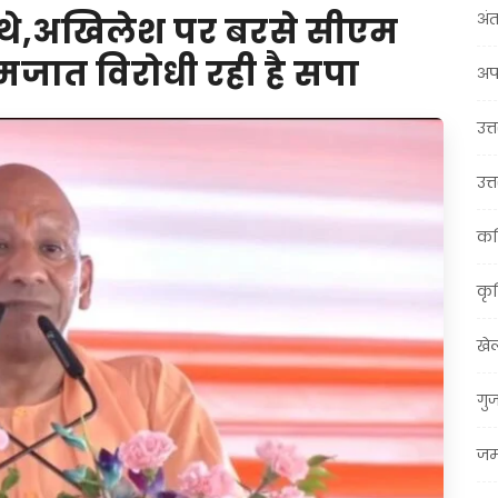
अंत
 थे,अखिलेश पर बरसे सीएम
मजात विरोधी रही है सपा
अप
उत्त
उत्
कर
कृ
खे
गु
जम्