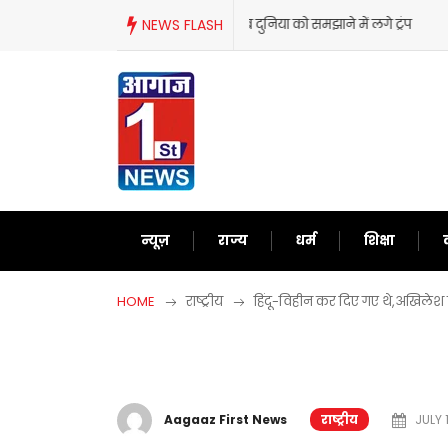
Skip
NEWS FLASH
ट्रंप का फिर से बेतुका बयान,ईरान को 
to
content
न्यूज़
राज्य
धर्म
शिक्षा
HOME
राष्ट्रीय
हिंदू-विहीन कर दिए गए थे,अखिलेश प
Aagaaz First News
राष्ट्रीय
JULY 1