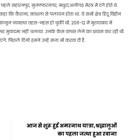
हले सहारनपुर, मुजफ्फरनगर, मथुरा,अलीगढ़ मेरठ में दंगे होते थे.
हा कि कैराना, कांधला से पलायन होता था. ये सभी क्षेत्र हिंदू विहीन
. कानून व्यवस्था तहस-नहस हो चुकी थी. 2011-12 में मुरादाबाद में
ं पर मुकदमा नहीं चलाया. उनके केस वापस लेने का प्रयास कर रही थी.
. पिछले दिनों हमने उन्हें सजा भी करवा दी है.
t
ail
Share
आज से शुरू हुई अमरनाथ यात्रा,श्रद्धालुओं
का पहला जत्था हुआ रवाना