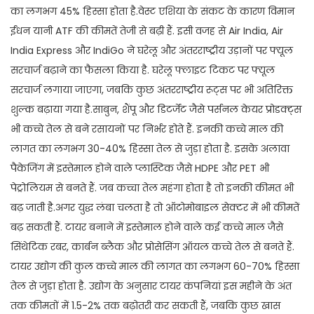
का लगभग 45% हिस्सा होता है.वेस्ट एशिया के संकट के कारण विमान
ईंधन यानी ATF की कीमतें तेजी से बढ़ी हैं. इसी वजह से Air India, Air
India Express और IndiGo ने घरेलू और अंतरराष्ट्रीय उड़ानों पर फ्यूल
सरचार्ज बढ़ाने का फैसला किया है. घरेलू फ्लाइट टिकट पर फ्यूल
सरचार्ज लगाया जाएगा, जबकि कुछ अंतरराष्ट्रीय रूट्स पर भी अतिरिक्त
शुल्क बढ़ाया गया है.साबुन, शैंपू और डिटर्जेंट जैसे पर्सनल केयर प्रोडक्ट्स
भी कच्चे तेल से बने रसायनों पर निर्भर होते हैं. इनकी कच्चे माल की
लागत का लगभग 30-40% हिस्सा तेल से जुड़ा होता है. इसके अलावा
पैकेजिंग में इस्तेमाल होने वाले प्लास्टिक जैसे HDPE और PET भी
पेट्रोलियम से बनते हैं. जब कच्चा तेल महंगा होता है तो इनकी कीमत भी
बढ़ जाती है.अगर युद्ध लंबा चलता है तो ऑटोमोबाइल सेक्टर में भी कीमतें
बढ़ सकती हैं. टायर बनाने में इस्तेमाल होने वाले कई कच्चे माल जैसे
सिंथेटिक रबर, कार्बन ब्लैक और प्रोसेसिंग ऑयल कच्चे तेल से बनते हैं.
टायर उद्योग की कुल कच्चे माल की लागत का लगभग 60-70% हिस्सा
तेल से जुड़ा होता है. उद्योग के अनुसार टायर कंपनियां इस महीने के अंत
तक कीमतों में 1.5-2% तक बढ़ोतरी कर सकती हैं, जबकि कुछ खास