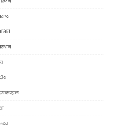
ोरंजन
राष्ट्र
जनिति
जस्थान
्य
ट्रीय
इफस्टाइल
्षा
ास्थ्य