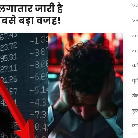
अंत
लगातार जारी है
बसे बड़ा वजह!
अप
उत्त
उत्
कर
कृ
खे
गु
जम्