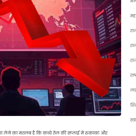
मन
महा
रा
रा
राज
राष्
ला
शिक
स्व
ंगा लेने का मतलब है कि कच्चे तेल की सप्लाई में रुकावट और