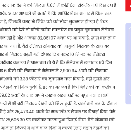
र साफ देखने को मिलता है.ऐसे में कोई ऐसा सेंटीमेंट नहीं दिख रहा है
 सके. आइए आपको भी बताते हैं कि आखिर शेयर बाजार में किस तरह
ारण है, जिनकी वजह से निवेशकों को मोटा नुकसान हो रहा है.शेयर
कड़ों को देखें तो बॉम्बे स्टॉक एक्सचेंज का प्रमुख सूचकांक सेंसेक्स
मिल रही है और आंकड़ा 82,861.07 अंकों पर आ गया है. खास बात तो ये
 आ गया है. वैसे सेंसेक्स सोमवार को मामूली गिरावट के साथ बंद
ार में गिरावट बढ़ती गई. दोपहर 12 बजकर 10 मिनट पर सेंसेक्स
बार कर रहा है.खास बात तो ये है कि सेंसेक्स में लगातार 6वें दिन
 दिनों की गिरावट में सेंसेक्स में 2,900.94 अंकों की गिरावट
िवेशकों को 3.38 फीसदी का नुकसान करा दिया है. वहीं दूसरी ओर
रावट देखने को मिल चुकी है. इसका मतलब है कि निवेशकों को करीब 4
159.02 अंकों के साथ अपने लाइफ टाइम हाई पर पहुंच गया था.वहीं
ी में भी बड़ी गिरावट देखने को मिल चुकी है. कारोबारी सत्र के दौरान
की है और 25,473.40 अंकों के साथ लोअर लेवल पर दिखाई दिया. वैसे
थ 25,606.30 पर कारोबार करता हुआ दिखाई दिया. वैसे सोमवार को
ें तो निफ्टी में आने वाले दिनों में काफी उतार चढ़ाव देखने को