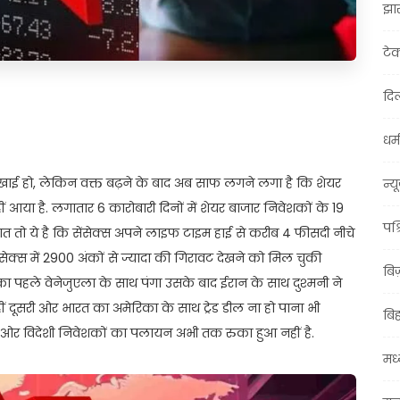
झा
टे
दिल
t
ail
Share
धर्म
 दिखाई हो, लेकिन वक्त बढ़ने के बाद अब साफ लगने लगा है कि शेयर
न्य
या है. लगातार 6 कारोबारी दिनों में शेयर बाजार निवेशकों के 19
पश्
बात तो ये है कि सेंसेक्स अपने लाइफ टाइम हाई से करीब 4 फीसदी नीचे
ंसेक्स में 2900 अंकों से ज्यादा की गिरावट देखने को मिल चुकी
बि
 का पहले वेनेजुएला के साथ पंगा उसके बाद ईरान के साथ दुश्मनी ने
ीं दूसरी ओर भारत का अमेरिका के साथ ट्रेड डील ना हो पाना भी
बि
ूसरी ओर विदेशी निवेशकों का पलायन अभी तक रुका हुआ नहीं है.
मध्