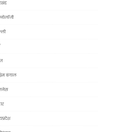
रखंड
क्नोलॉजी
्ली
ूज़
चिम बंगाल
ज़नेस
हार
यप्रदेश