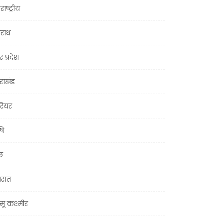
राष्ट्रीय
राध
र प्रदेश
तराखंड
ियर
षि
ल
जरात
मू कश्मीर