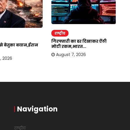
राष्ट्रीय
र
गिरफ्तारी का डर दिखाकर ऐंठी
ईर
र से बेतुका बयान,ईरान
मोटी रकम,भारत...
अम
August 7, 2026
, 2026
Navigation
राष्ट्रीय