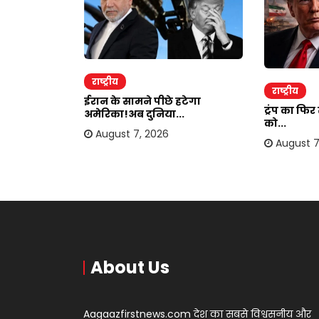
राष्ट्रीय
राष्ट्रीय
ाकर ऐंठी
ईरान के सामने पीछे हटेगा
ट्रंप का फि
अमेरिका!अब दुनिया...
को...
August 7, 2026
August 7
About Us
Aagaazfirstnews.com देश का सबसे विश्वसनीय और