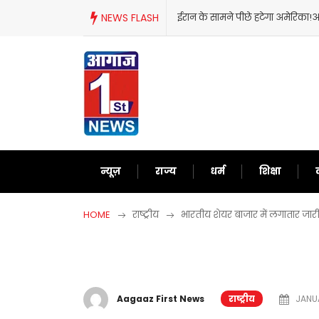
Skip
अमेरिका!अब दुनिया को समझाने में लगे ट्रंप
NEWS FLASH
ट्रंप का फिर से
to
content
न्यूज़
राज्य
धर्म
शिक्षा
HOME
राष्ट्रीय
भारतीय शेयर बाजार में लगातार जारी
Aagaaz First News
राष्ट्रीय
JANUA