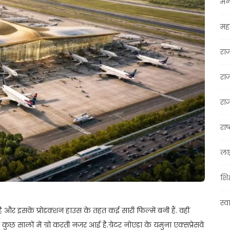
मन
महा
रा
रा
राज
राष्
ला
शिक
स्व
ै और इसके प्रोडक्शन हाउस के तहत कई सारी फिल्में बनी हैं. वहीं
े कुछ सालों में ग्रो करती नजर आई है.ग्रेटर नोएडा के यमुना एक्सप्रेसवे