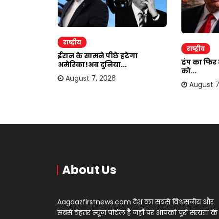
राष्ट्रीय
राष्ट्रीय
ाकर ऐंठी
ईरान के सामने पीछे हटेगा
ट्रंप का फि
अमेरिका!अब दुनिया...
को...
August 7, 2026
August 7
About Us
Aagaazfirstnews.com देश का सबसे विश्वसनीय और
सबसे बेहतर न्यूज़ पोर्टल है जहाँ पर आपको पूरी सत्यता के