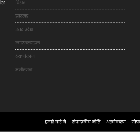
बिहार
शिश
झारखंड
उत्तर प्रदेश
लाइफस्टाइल
टेक्नोलॉजी
मनोरंजन
हमारे बारे में
संपादकीय नीति
अस्वीकरण
गोप