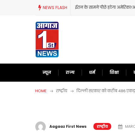
Skip
ईरान के सामने पीछे हटेगा अमेरिका!अब दुनिया को समझाने मे
NEWS FLASH
to
content
न्यूज़
राज्य
धर्म
शिक्षा
HOME
राष्ट्रीय
दिल्ली सरकार को करीब 486 एकड़ ज
Aagaaz First News
राष्ट्रीय
MARCH