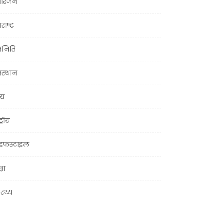
ोरंजन
राष्ट्र
जनिति
जस्थान
्य
ट्रीय
इफस्टाइल
्षा
ास्थ्य