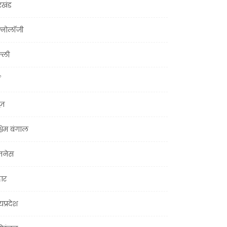
रखंड
क्नोलॉजी
्ली
ूज़
चिम बंगाल
ज़नेस
हार
यप्रदेश