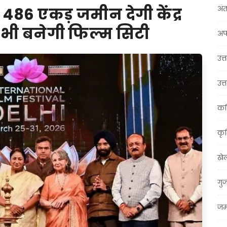
अंत
86 एकड़ जमीन देगी केंद्र
भी बनेगी फिल्म सिटी
अप
उत्त
उत्
कर
कृ
खे
गु
जम्