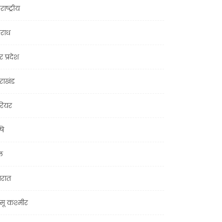
राष्ट्रीय
राध
र प्रदेश
तराखंड
ियर
षि
ल
जरात
मू कश्मीर