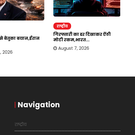
राष्ट्रीय
र
गिरफ्तारी का डर दिखाकर ऐंठी
ईर
र से बेतुका बयान,ईरान
मोटी रकम,भारत...
अम
August 7, 2026
, 2026
Navigation
राष्ट्रीय