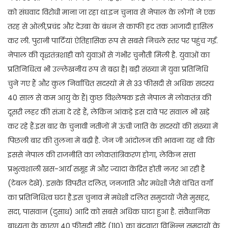
को संघवाद विरोधी माना जा रहा था.इन चुनाव से नेपाल के लोगों ने एक
तरह से ओली,प्रचंड और देउबा के बंधन से काफी हद तक आजादी हासिल
कर ली. पुरानी पार्टियां ऐतिहासिक रूप से सबसे निचले स्तर पर पहुंच गईं.
नेपाल की वृद्धतंत्रशाही को युवाओं से गंभीर चुनौती मिली है. युवाओं का
प्रतिनिधित्व भी उल्लेखनीय रूप से बढ़ा है| बड़ी संख्या में युवा प्रतिनिधि
चुने गए हैं और कुल निर्वाचित सदस्यों में से 33 फीसदी से अधिक सदस्य
40 साल से कम आयु के हैं| कुछ विश्लेषक इसे नेपाल में लोकतंत्र की
दूसरी लहर की संज्ञा दे रहे हैं, लेकिन आंकड़े इस दावे पर सवाल भी खड़े
कर रहे हैं.इस बार के चुनावी नतीजों में ऊंची जाति के सदस्यों की संख्या में
पिछली बार की तुलना में बढ़ी है. जेन जी आंदोलन की भावना यह थी कि
इससे नेपाल की राजनीति का लोकतांत्रिकरण होगा, लेकिन सत्ता
प्रभुत्वशाली खस-आर्य समूह में और ज्यादा केंद्रित होती नजर आ रही है
(टेबल देखें). इसके विपरीत दलित, जनजाति और मधेशी जैसे वंचित वर्गों
का प्रतिनिधित्व घटा है.इस चुनाव में मधेशी दलित समुदायों जैसे मुसहर,
सदा, पासवान (दुसाध) आदि को सबसे अधिक घाटा हुआ है. संवैधानिक
बाध्यता के कारण 40 फीसदी सीटें (110) का बंटवारा विभिन्न समुदायों के