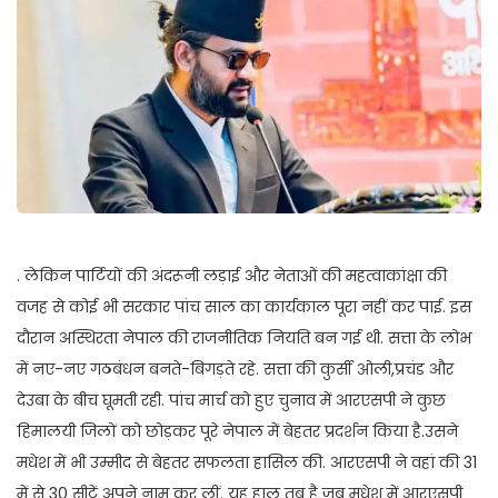
. लेकिन पार्टियों की अंदरूनी लड़ाई और नेताओं की महत्वाकांक्षा की
वजह से कोई भी सरकार पांच साल का कार्यकाल पूरा नहीं कर पाई. इस
दौरान अस्थिरता नेपाल की राजनीतिक नियति बन गई थी. सत्ता के लोभ
में नए-नए गठबंधन बनते-बिगड़ते रहे. सत्ता की कुर्सी ओली,प्रचंड और
देउबा के बीच घूमती रही. पांच मार्च को हुए चुनाव में आरएसपी ने कुछ
हिमालयी जिलों को छोड़कर पूरे नेपाल में बेहतर प्रदर्शन किया है.उसने
मधेश में भी उम्मीद से बेहतर सफलता हासिल की. आरएसपी ने वहां की 31
में से 30 सीटें अपने नाम कर लीं. यह हाल तब है जब मधेश में आरएसपी