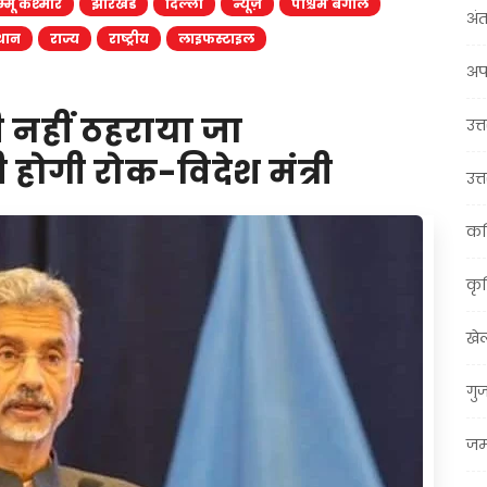
्मू कश्मीर
झारखंड
दिल्ली
न्यूज़
पश्चिम बंगाल
अंत
थान
राज्य
राष्ट्रीय
लाइफस्टाइल
अप
 नहीं ठहराया जा
उत्त
होगी रोक-विदेश मंत्री
उत्
कर
कृ
खे
गु
जम्