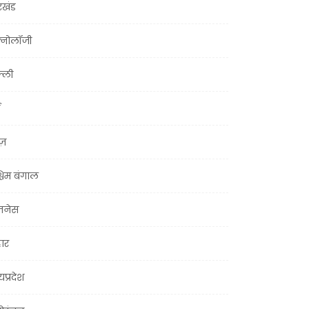
रखंड
क्नोलॉजी
्ली
ूज़
चिम बंगाल
ज़नेस
हार
यप्रदेश