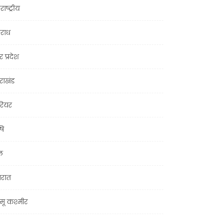
राष्ट्रीय
राध
र प्रदेश
तराखंड
ियर
षि
ल
जरात
मू कश्मीर