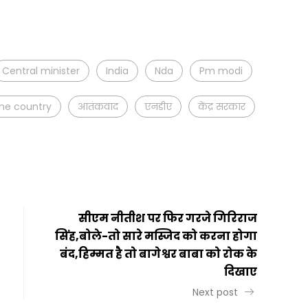
t
ail
Share
Central minister
India
Nda
Pm modi
the country
आतंकवाद
एनडीए
केंद्र सरकार
सीएम नीतीश पर फिर गरजे गिरिराज
सिंह,बोले-तो सारे मस्जिद को करना होगा
बंद,हिम्मत है तो बागेश्वर बाबा को रोक के
दिखाए
Next post