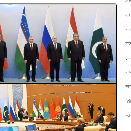
मन
महा
रा
रा
राज
राष्
ला
शिक
स्व