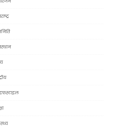
ोरंजन
राष्ट्र
जनिति
जस्थान
्य
ट्रीय
इफस्टाइल
्षा
ास्थ्य