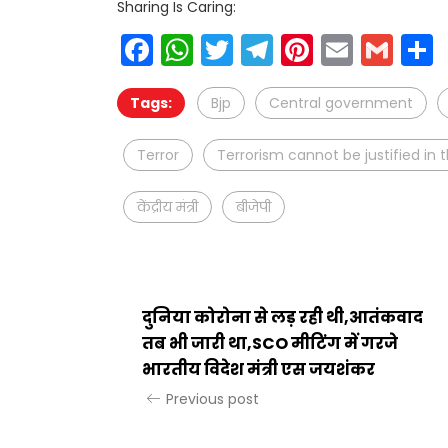
Sharing Is Caring:
Facebook
WhatsApp
Twitter
Telegram
Pinteres
Email
Gm
Tags:
Bjp
Central government
Terror
Terrorism cannot be justified in 
केंद्रीय मंत्री
बीजेपी
दुनिया कोरोना से लड़ रही थी,आतंकवाद
तब भी जारी था,SCO मीटिंग में गरजे
भारतीय विदेश मंत्री एस जयशंकर
Previous post