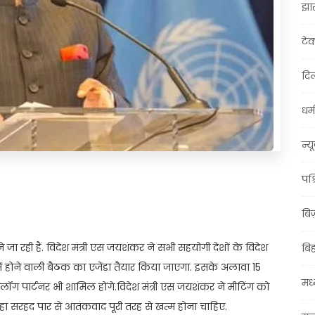
झा
टे
दिल
धर्म
न्य
पश्
t
ail
Share
बि
जा रही हैं. विदेश मंत्री एस जयशंकर ने सभी सहयोगी देशों के विदेश
बि
में होने वाली बैठक का एजेंडा तैयार किया जाएगा. इसके अलावा 15
मध्
ग पार्टनर भी शामिल होंगे.विदेश मंत्री एस जयशंकर ने मीटिंग को
कहा सरहद पार से आतंकवाद पूरी तरह से खत्म होना चाहिए.